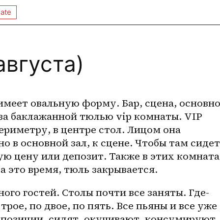
ate
августа)
 имеет овальную форму. Бар, сцена, основно
 за баклажанной тюлью vip комнаты. VIP 
ериметру, в центре стол. Лицом она 
 в основной зал, к сцене. Чтобы там сидеть
ю цену или депозит. Также в этих комната
 это время, тюль закрывается.
ного гостей. Столы почти все заняты. Где-
трое, по двое, по пять. Все пьяны и все уже 
 позиции, сидят, окучивают, консумируют. 