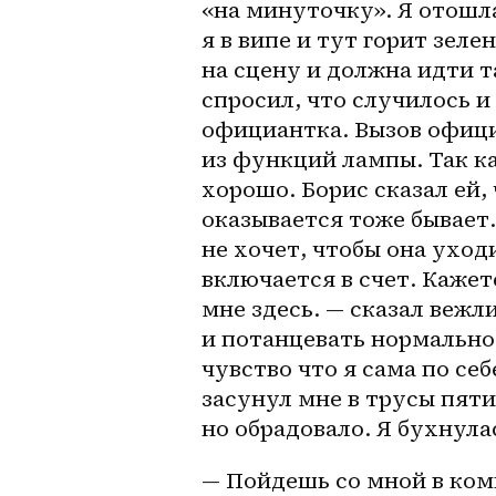
«на минуточку». Я отошла 
я в випе и тут горит зеле
на сцену и должна идти та
спросил, что случилось и
официантка. Вызов офици
из функций лампы. Так ка
хорошо. Борис сказал ей, 
оказывается тоже бывает.
не хочет, чтобы она уходи
включается в счет. Кажет
мне здесь. — сказал вежли
и потанцевать нормально
чувство что я сама по себ
засунул мне в трусы пят
но обрадовало. Я бухнула
— Пойдешь со мной в комн