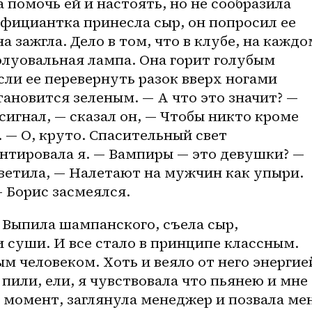
а помочь ей и настоять, но не сообразила 
официантка принесла сыр, он попросил ее 
 зажгла. Дело в том, что в клубе, на каждом
луовальная лампа. Она горит голубым 
сли ее перевернуть разок вверх ногами 
тановится зеленым. — А что это значит? — 
сигнал, — сказал он, — Чтобы никто кроме 
— О, круто. Спасительный свет 
нтировала я. — Вампиры — это девушки? — 
тветила, — Налетают на мужчин как упыри. 
 Борис засмеялся. 
Выпила шампанского, съела сыр, 
 суши. И все стало в принципе классным. 
м человеком. Хоть и веяло от него энергией
пили, ели, я чувствовала что пьянею и мне 
 момент, заглянула менеджер и позвала мен