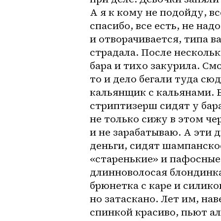
А я к кому не подойду, в
спасибо, все есть, не на
и отворачивается, типа в
страдала. После нескольк
бара и тихо закурила. См
то и дело бегали туда сюд
кальянщик с кальянами. В
стриптизерш сидят у бара.
не только сижу в этом че
и не зарабатываю. А эти 
деньги, сидят шампанско
«старенькие» и пафосные
длинноволосая блондинка
брюнетка с каре и силико
но затаскано. Лет им, нав
спинкой красиво, пьют алк