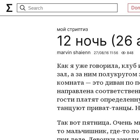
Don
мой стриптиз
12 ночь (26 
marvin shaienn
27/08/16 11:56
848
Как я уже говорила, клуб
зал, а за ним полукругом
комната — это диван по п
направлена соответственно
гости платят определенну
танцуют приват-танцы. На
Так вот пятница. Очень м
то мальчишник, где-то по 
при деле. Девочки заняли