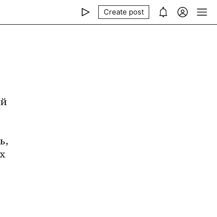
Create post
й 
, 
х 