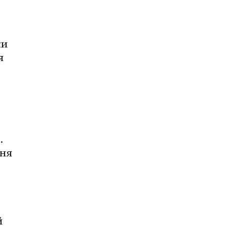
и 
 
 
ня 
 