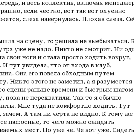
ередь, и весь коллектив, включая менеджера
рашно, если честно, вот так вот охуенно 
ется, слеза навернулась. Плохая слеза. Себ
ышла на сцену, то решила не выебываться. В
утра уже не надо. Никто не смотрит. Ни оди
а свои ноги и стала просто ходить вокруг, 
 И тут увидела, что от входа в клуб, 
ина. Она его повела обходным путем 
ту. Никто этого не заметил, а я разумеется 
 со сцены раньше времени и быстрым шагом 
, пока не перехватили. Так то я обычно 
мнаты. Мне туда не комфортно ходить. Тут 
, зачем. А там ни черта не видно. К тому же 
се пафосные, то чего можно ожидать 
аемых мест. Но уже че. Че вот уже. Сидеть?