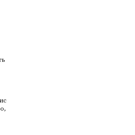
ь 
ис 
, 