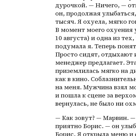
дурочкой. — Ничего, — отв
он, продолжая улыбаться,
тысяч. Я охуела, мягко го
В момент моего охуения у
10 августа) и одна из тех
подумала я. Теперь понят
Просто сидят, отдыхают и
менеджер предлагает. Эта
приземлилась мягко на ди
как в кино. Соблазнитель
на меня. Мужчина взял мо
и пошла к сцене за верхом
вернулась, не было ни ох
— Как зовут? — Марвин. — 
приятно Борис. — он улыб
Борис. Я открыла меню и