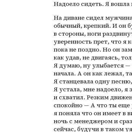
Надоело сидеть. Я вошла
На диване сидел мужчина 
обычный, крепкий. И он б
в стороны, ноги раздвинут
уверенность прет, что я 
к
пока не поздно. Но он за
как удав, не двигаясь, то
Я думаю, ну улыбается — 
начала. А он как лежал, т
Я станцевала одну песню, 
Я устала, мне надоело, я 
и схватил. Резким движен
спокойно — А что ты еще 
я поняла что он имеет в 
ночь с менеджером и сраз
сейчас, будучи в таком у