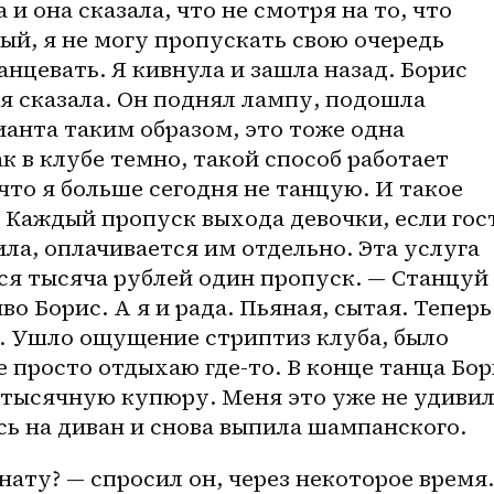
и она сказала, что не смотря на то, что 
ный, я не могу пропускать свою очередь 
нцевать. Я кивнула и зашла назад. Борис 
 я сказала. Он поднял лампу, подошла 
анта таким образом, это тоже одна 
к в клубе темно, такой способ работает 
что я больше сегодня не танцую. И такое 
 Каждый пропуск выхода девочки, если гост
ла, оплачивается им отдельно. Эта услуга 
ся тысяча рублей один пропуск. — Станцуй 
во Борис. А я и рада. Пьяная, сытая. Теперь 
. Ушло ощущение стриптиз клуба, было 
е просто отдыхаю где-то. В конце танца Бор
итысячную купюру. Меня это уже не удивило
сь на диван и снова выпила шампанского.
ату? — спросил он, через некоторое время. 