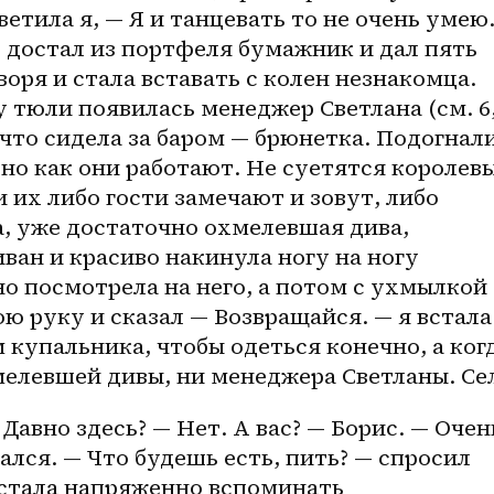
етила я, — Я и танцевать то не очень умею.
 достал из портфеля бумажник и дал пять 
воря и стала вставать с колен незнакомца. 
 тюли появилась менеджер Светлана (см. 6, 
, что сидела за баром — брюнетка. Подогнали
но как они работают. Не суетятся королевы.
 их либо гости замечают и зовут, либо 
, уже достаточно охмелевшая дива, 
ван и красиво накинула ногу на ногу 
но посмотрела на него, а потом с ухмылкой 
ю руку и сказал — Возвращайся. — я встала 
 купальника, чтобы одеться конечно, а когд
мелевшей дивы, ни менеджера Светланы. Се
Давно здесь? — Нет. А вас? — Борис. — Очень
ался. — Что будешь есть, пить? — спросил 
 стала напряженно вспоминать 