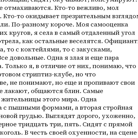
се отмахиваются. Кто-то вежливо, мол 
до. Кто-то окидывает презрительным взглядом
али. По-разному короче. Моя самооценка 
их кругов, я села в самый отдаленный угол 
отрела, как остальные веселятся. Официант
а, то с коктейлями, то с закусками, 
се довольные. Одна я злая и еще пара 
 Только я, в отличие от них, понимаю, что 
ртовом стриптиз-клубе, но что 
две, не понимают, но еще и пропивают свои 
е лакают, общаются блин. Самые 
 жительницы этого мира. Одна 
 с пышными формами, а вторая стройная 
новой грудью. Выглядят дорого, ухоженно, 
ерное тридцать три, пять. Сидят с прямой 
оголь. В честь своей охуенности, на сцене 