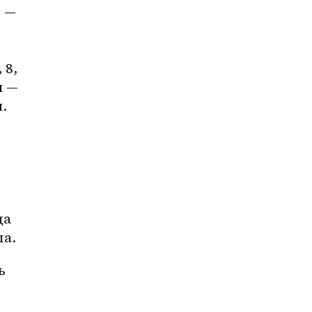
 — 
8, 
 — 
 
а 
ла.
 