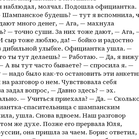
 наблюдал, молчал. Подошла официантка. 
 Шампанское будешь? — тут я вспомнила, ч
ают много денег, — Ага, — махнула 
? — точно суши. За них тоже дают, — Ага, —
И сыр тоже люблю, да! — бойко и радостно 
в дибильной улыбке. Официантка ушла. — 
то ты тут делаешь? — Работаю. — Да, я вижу.
 А вы тут часто бываете? — спросила я. — 
 — надо было как-то остановить эти анкетн
на разговор о нем. Чувствовала себя 
 задал вопрос, — Давно здесь? — эх. 
льно. — Учиться приехала? — Да. — Сколько
иантка-спасительница с шампанским 
лила, ушла. Снова вдвоем. Наш разговор 
ом же духе. Позже его прервала Юля, 
уссии, она пришла за чаем. Борис ответил, 