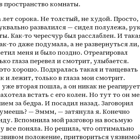
 в пространство комнаты.
лет сорока. Не толстый, не худой. Просто, 
уквально развалился — сидел полулежа, рук
ы. Как-то чересчур был расслаблен. И такая
ак-то
 даже подумала, а не развернуться ли, 
метил меня и было поздно. Отреагировал 
лько глаза перевел и смотрит, улыбается. 
это хорошо. Подкралась такая и танцевать 
ак и лежит, только в глаза мои смотрит. 
уже вторая пошла, а он никак не реагирует.
захотела встать с его колен. Но тут то он ме
ием за бедра. И посадил назад. Заговорил 
умеешь? — Эммм, — затянула я. Конечно 
виду. Вспомнила мой разговор на восьмую 
у все поняла. Но решила, что оптимально 
язвивом положение, притвориться уязвимой