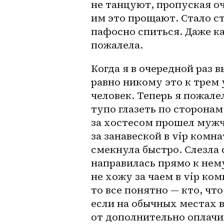
не танцуют, пропуская оч
им это прощают. Стало ст
пафосно спиться. Даже каж
пожалела. 
Когда я в очередной раз в
равно никому это к трем 
человек. Теперь я пожалел
тупо глазеть по сторонам.
за хостесом прошел мужч
за занавеской в vip комна
смекнула быстро. Слезла
направилась прямо к нему
не хожу за чаем в vip ко
то все понятно — кто, что
если на обычных местах в
от дополнительно оплачив