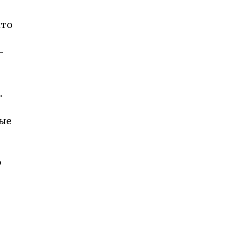
то 
 
 
ые 
 