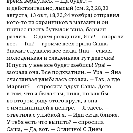
время вернулась. — Ща будет! — 
и действительно, лысый (см. 2,3,28,30 
августа, 13 окт, 18,23,24 ноября) отправил 
кого-то из охранников в магазин и он 
принес шесть бутылок вина, бармен 
разлил. — С днем рождения, Яна! — заорали 
все. — Так! — громче всех орала Саша. — 
Значит слушаем все сюда. Яна — самая 
молоденькая и сладенькая тут девочка! 
И пусть у нее все будет заебись! Ура! — 
заорала она. Все подхватили. — Ура! — Яна 
счастливая улыбалась стояла. — Так, а где 
Марвин? — спросила вдруг Саша. Дело 
в том, что я была там, пила, но как бы 
во втором ряду этого круга, а она 
с именинницей в центре. — Я здесь. — 
ответила с улыбкой я, — Иди сюда ближе. 
У тебя есть что выпить? — спросила 
Саша, — Да, вот. — Отлично! С Днем 