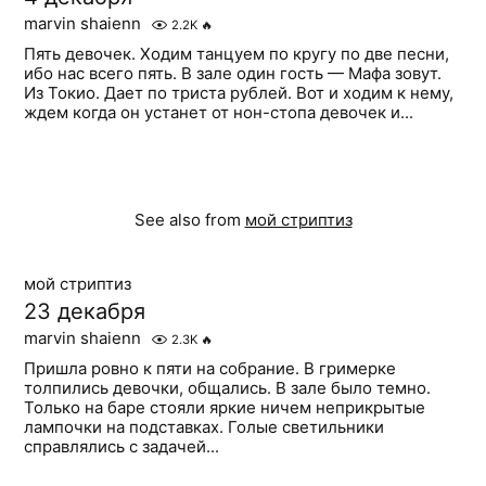
marvin shaienn
2.2K
🔥
Пять девочек. Ходим танцуем по кругу по две песни,
ибо нас всего пять. В зале один гость — Мафа зовут.
Из Токио. Дает по триста рублей. Вот и ходим к нему,
ждем когда он устанет от нон-стопа девочек и...
See also from
мой стриптиз
мой стриптиз
23 декабря
marvin shaienn
2.3K
🔥
Пришла ровно к пяти на собрание. В гримерке
толпились девочки, общались. В зале было темно.
Только на баре стояли яркие ничем неприкрытые
лампочки на подставках. Голые светильники
справлялись с задачей...