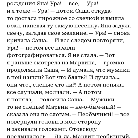
рождения Яна! Ура! — все, — Ура! — 
и я тоже — Ура! — потом Саша откуда-
то достала пирожное со свечкой и вышла 
в зал, напевая ту самую песенку. Яна задула 
свечу, загадав свое желание. — Ура! — снова 
кричала Саша. — И все следом повторяли, — 
Ура! — потом все начали 
фотографироваться. Я не стала. — Вот 
я раньше смотрела на Марвина, — громко 
продолжила Саша, — И думала, что мужики 
в ней нашли? Вот что блять?! И думала…, 
они что., слепые что ли?! А потом поняла. — 
все слушали, молчали. — А потом 
я поняла, — голосила Саша. — Мужики-
то не слепые! Марвин — не-о-быч-ный! — 
сказала она по слогам. — Необычный! — все 
повернули головы в мою сторону 
и закивали головами. Отовсюду 
послышалось, — Да-да. Марвин необычный. 