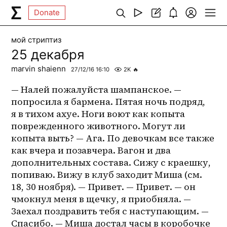
Donate
мой стриптиз
25 декабря
marvin shaienn
27/12/16 16:10
2K
🔥
— Налей пожалуйста шампанское. — 
попросила я бармена. Пятая ночь подряд, 
я в тихом ахуе. Ноги воют как копыта 
поврежденного животного. Могут ли 
копыта выть? — Ага. По девочкам все также 
как вчера и позавчера. Вагон и два 
дополнительных состава. Сижу с краешку, 
попиваю. Вижу в клуб заходит Миша (см. 
18, 30 ноября). — Привет. — Привет. — он 
чмокнул меня в щечку, я приобняла. — 
Заехал поздравить тебя с наступающим. — 
Спасибо. — Миша достал часы в коробочке 