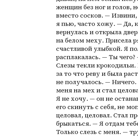
женщин без ног и голов, 
вместо сосков. — Извини, 
я пью, часто хожу. — Да, 
вернулась и открыла двер
на белом меху. Присела р
счастливой улыбкой. Я по
расплакалась. — Ты чего? 
Слезы текли крокодильи. 
за то что реву и была рас
не получалось. — Ничего. 
меня на мех и стал целова
Я не хочу. — он не остана
его скинуть с себя, не мо
целовал, целовал. Стал пр
брыкаться. — Я отдам тебе
Только слезь с меня. — т