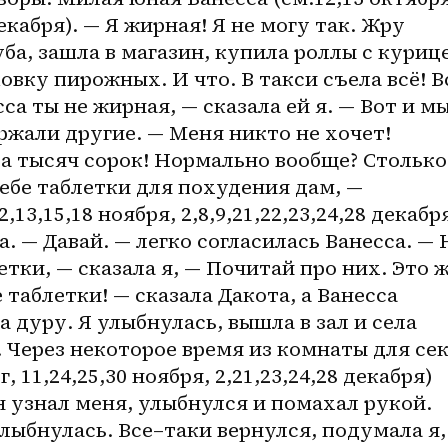
декабря). — Я жирная! Я не могу так. Жру 
ба, зашла в магазин, купила роллы с курице
вку пирожных. И что. В такси съела всё! Вс
са ты не жирная, — сказала ей я. — Вот и мы
ржали другие. — Меня никто не хочет! 
ла тысяч сорок! Нормально вообще? Столько 
тебе таблетки для похудения дам, — 
13,15,18 ноября, 2,8,9,21,22,23,24,28 декабря
а. — Давай. — легко согласилась Ванесса. — Н
етки, — сказала я, — Почитай про них. Это ж
таблетки! — сказала Дакота, а Ванесса 
 дуру. Я улыбнулась, вышла в зал и села 
. Через некоторое время из комнаты для сек
 11,24,25,30 ноября, 2,21,23,24,28 декабря) 
н узнал меня, улыбнулся и помахал рукой. 
лыбнулась. 
Все–таки
 вернулся, подумала я, 