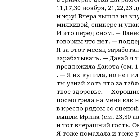
11,17,30 ноября, 21,22,23 
и жру! Вчера вышла из клу
милкивэй, сникерс и упако
И это перед сном. — Ванес
говорим что нет. — подде
Я за этот месяц заработа
зарабатывать. — Давай я 
предложила Дакота (см. 12,
. — Я их купила, но не пил
ты узнай хоть что за табл
твое здоровье. — Хорошие 
посмотрела на меня как на
в кресло рядом со сценой
вышли Ирина (см. 23,30 авг,
и тот вчерашний гость. О
Я тоже помахала и тоже у