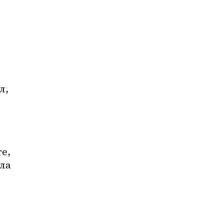
, 
, 
ла 