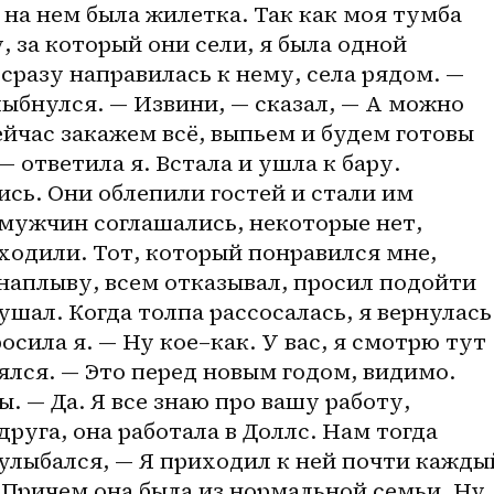
на нем была жилетка. Так как моя тумба 
 за который они сели, я была одной 
разу направилась к нему, села рядом. — 
лыбнулся. — Извини, — сказал, — А можно 
час закажем всё, выпьем и будем готовы 
— ответила я. Встала и ушла к бару. 
сь. Они облепили гостей и стали им 
мужчин соглашались, некоторые нет, 
уходили. Тот, который понравился мне, 
аплыву, всем отказывал, просил подойти 
ушал. Когда толпа рассосалась, я вернулась 
осила я. — Ну 
кое–как
. У вас, я смотрю тут 
ялся. — Это перед новым годом, видимо. 
 — Да. Я все знаю про вашу работу, 
руга, она работала в Доллс. Нам тогда 
улыбался, — Я приходил к ней почти каждый
. Причем она была из нормальной семьи. Ну 