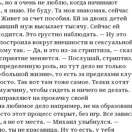
, но я очень не люблю, когда начинают 
, я знаю. Не буду. Та моя знакомая, сейчас 
 Живет за счет пособия. Ей за двоих детей 
ывший муж высылает тысячу. Сейчас ей 
одится. Это грустно наблюдать. — Ну это 
построила вокруг внешности и сексуальной
му так. — Да, и это 
из–за
 стриптиза, — сказ
сприятие меняется. — Послушай, стриптиз,
пределенную роль, но тут дело не только 
 «большой жизни», то есть за пределами клуб
осто. Так вот там тоже самое. Телки хотят 
мужчину, чтобы сидеть и ничего не делать. 
аправляют на прокачку своей 
на любимое дело например, не на образовани
сто этот процесс открыт, без игр. Все завис
 а не от места. — Михаил улыбнулся. — 
, ты не красавица. Ну то есть, у тебя 