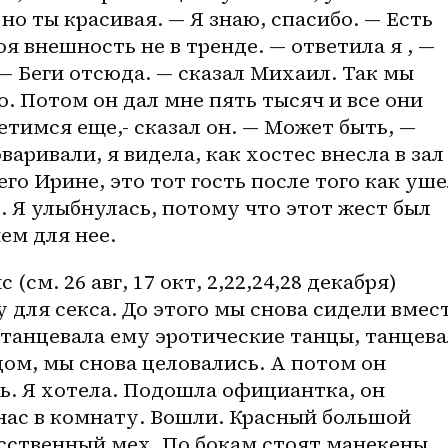
о ты красивая. — Я знаю, спасибо. — Есть 
оя внешность не в тренде. — ответила я , — 
— Беги отсюда. — сказал Михаил. Так мы 
. Потом он дал мне пять тысяч и все они 
тимся еще,- сказал он. — Может быть, — 
варивали, я видела, как хостес внесла в зал 
его Ирине, это тот гость после того как ушел
. Я улыбнулась, потому что этот жест был 
ем для нее. 
(см. 26 авг, 17 окт, 2,22,24,28 декабря) 
 для секса. До этого мы снова сидели вместе
Я танцевала ему эротические танцы, танцева
ом, мы снова целовались. А потом он 
ь. Я хотела. Подошла официантка, он 
нас в комнату. Вошли. Красный большой 
сственный мех. По бокам стоят манекены 