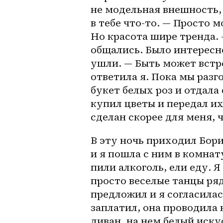
не модельная внешность, н
в тебе что-то. — Просто м
Но красота шире тренда. 
общались. Было интересно
ушли. — Быть может встре
ответила я. Пока мы разго
букет белых роз и отдала 
купил цветы и передал их
сделан скорее для меня, ч
В эту ночь приходил Борис 
и я пошла с ним в комнату
пили алкоголь, ели еду. 
просто веселые танцы ряд
предложил и я согласилас
заплатил, она проводила 
диван, на нем белый иску