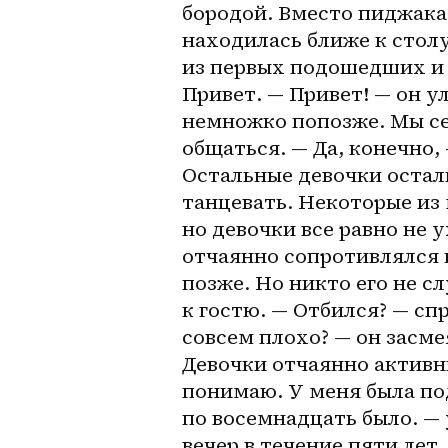
бородой. Вместо пиджака 
находилась ближе к столу,
из первых подошедших и с
Привет. — Привет! — он у
немножко попозже. Мы сей
общаться. — Да, конечно, 
Остальные девочки остали
танцевать. Некоторые из 
но девочки все равно не 
отчаянно сопротивлялся н
позже. Но никто его не сл
к гостю. — Отбился? — спр
совсем плохо? — он засме
Девочки отчаянно активны.
понимаю. У меня была под
по восемнадцать было. — 
вечер в течение пяти лет