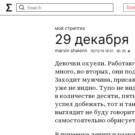
Don
мой стриптиз
29 декабря
marvin shaienn
30/12/16 18:51
2K
🔥
Девочки охуели. Работают 
много, во-вторых, они под
Заходит мужчина, присажи
уже не видно. Тупо не ви
в количестве десяти, пят
успел добежать, тот и тан
выглядит не буду говорит
самостоятельно обрисует 
В гримерке девичьи разго