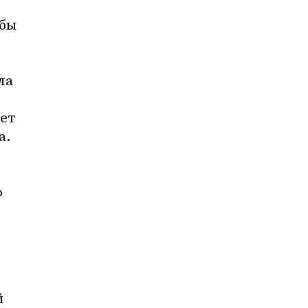
бы 
а 
ет 
. 
 
 