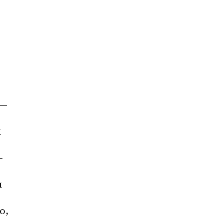
— 
 
 
 
, 