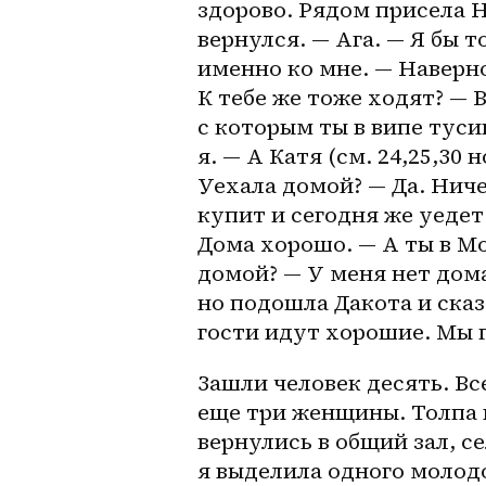
здорово. Рядом присела На
вернулся. — Ага. — Я бы т
именно ко мне. — Наверное
К тебе же тоже ходят? — В
с которым ты в випе тусиш
я. — А Катя (см. 24,25,30 н
Уехала домой? — Да. Ничег
купит и сегодня же уедет
Дома хорошо. — А ты в Мо
домой? — У меня нет дома
но подошла Дакота и сказ
гости идут хорошие. Мы 
Зашли человек десять. Вс
еще три женщины. Толпа в
вернулись в общий зал, с
я выделила одного молод