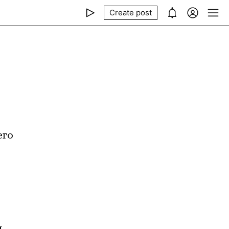
Create post
го 
 