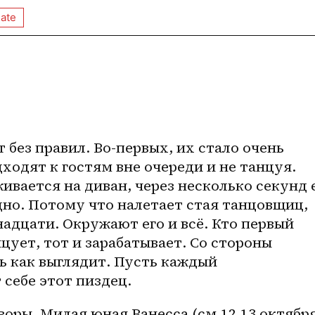
ate
без правил. Во-первых, их стало очень 
ходят к гостям вне очереди и не танцуя. 
вается на диван, через несколько секунд е
дно. Потому что налетает стая танцовщиц, 
надцати. Окружают его и всё. Кто первый 
цует, тот и зарабатывает. Со стороны 
ь как выглядит. Пусть каждый 
себе этот пиздец. 
воры. Милая юная Ванесса (см.12,13 октября,