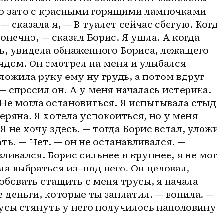
но зато с красными горящими лампочками 
— сказала я, — В туалет сейчас сбегую. Когд
конечно, — сказал Борис. Я ушла. А когда 
ь, увидела обнаженного Бориса, лежащего 
ядом. Он смотрел на меня и улыбался 
ложила руку ему ну грудь, а потом вдруг 
— спросил он. А у меня началась истерика. 
Не могла остановиться. Я испытывала стыд 
теряна. Я хотела успокоиться, но у меня 
Я не хочу здесь. — тогда Борис встал, уложи
ть. — Нет. — он не останавливался. — 
вливался. Борис сильнее и крупнее, я не мог
гла выбраться 
из–под
 него. Он целовал, 
обовать стащить с меня трусы, я начала 
 деньги, которые ты заплатил. — вопила. — 
русы стянуть у него получилось наполовину.