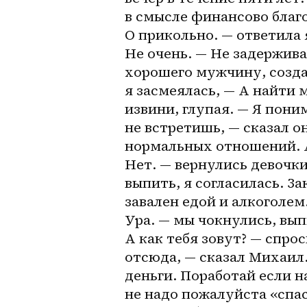
в смысле финансово благо
О прикольно. — ответила я
Не очень. — Не задерживай
хорошего мужчину, созда
я засмеялась, — А найти 
извини, глупая. — Я пони
не встретишь, — сказал о
нормальных отношений. А 
Нет. — вернулись девочк
выпить, я согласилась. За
завален едой и алкоголем
Ура. — мы чокнулись, выпи
А как тебя зовут? — спрос
отсюда, — сказал Михаил.
деньги. Поработай если на
не надо пожалуйста «спас