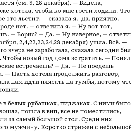
стя (см. 3, 28 декабря). — Видела, 
оже хотела, чтобы ко мне гости ходили. Что
 это льстит, — сказала я.- Да, приятно. 
роде нет. — ответила я. — Ну вот тот, 
ь. — Борис? — Да. — Ну наверное, — ответил
оября, 2,4,22,23,24,28 декабря) ушла. Всё. — 
о вчера не заработала, сказала сегодня бил
. Чтобы новый год дома встретить. — Поняла
скве встречаешь? — Да. — Не поедешь 
. — Настя хотела продолжить разговор, 
ала нам идти плясать на тумбы, потому что
пошли. 
е в белых рубашках, пиджаках. С ними было 
ошла, пошла в вип, все не поместились, 
ели за самый большой стол. Среди них 
ого мужчину. Коротко стрижен с небольшой