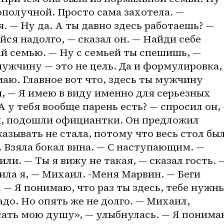
получной. Просто сама захотела. — 
. — Ну да. А ты давно здесь работаешь? — 
ся надолго, — сказал он. — Найди себе 
й семью. — Ну с семьей ты спешишь, — 
мужчину — это не цель. Да и формулировка, 
маю. Главное вот что, здесь ты мужчину 
н, — Я имею в виду именно для серьезных 
у тебя вообще парень есть? — спросил он, 
и, подошли официантки. Он предложил 
казывать не стала, потому что весь стол был
. Взяла бокал вина. — С наступающим. — 
ли. — Ты я вижу не такая, — сказал гость. —
ила я, — Михаил. -Меня Марвин. — Беги 
 — Я понимаю, что раз ты здесь, тебе нужны
до. Но опять же не долго. — Михаил, 
ать мою душу», — улыбнулась. — Я понимаю