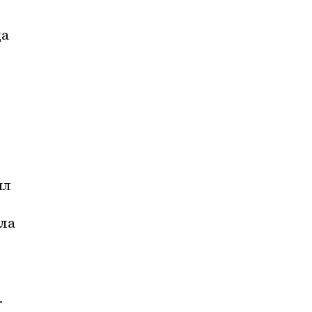
а 
л 
ла 
 