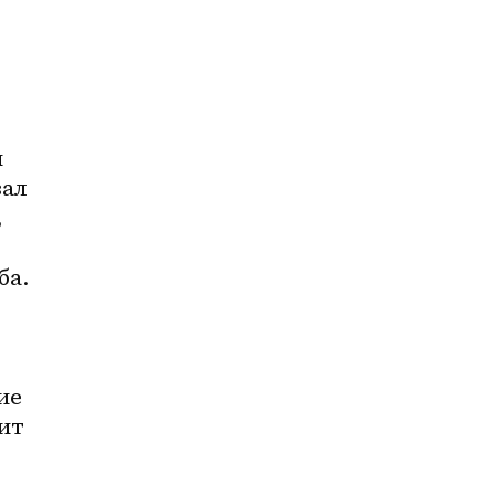
 
ал 
 
а. 
е 
ит 