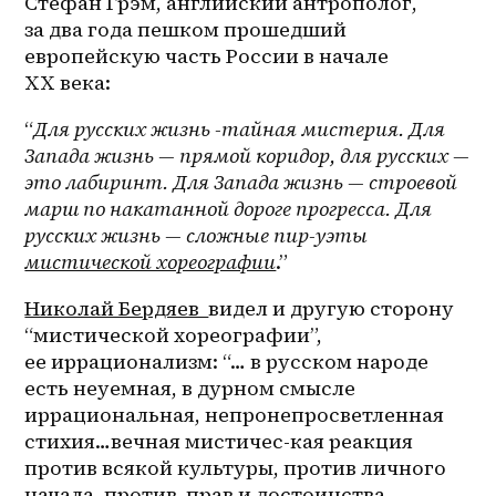
Стефан Грэм, английский антрополог, 
за два года пешком прошедший 
европейскую часть России в начале 
ХХ века:
“
Для русских жизнь -тайная мистерия. Для 
Запада жизнь — прямой коридор, для русских — 
это лабиринт. Для Запада жизнь — строевой 
марш по накатанной дороге прогресса. Для 
русских жизнь — сложные пир-уэты 
мистической хореографии
.”
Николай Бердяев  
видел и другую сторону 
“мистической хореографии”, 
ее иррационализм: “… в русском народе 
есть неуемная, в дурном смысле 
иррациональная, непронепросветленная 
стихия…вечная мистичес-кая реакция 
против всякой культуры, против личного 
начала, против  прав и достоинства 