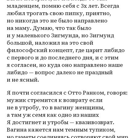
младенцем, помню себя с 3х лет. Всегда 
любил трогать свою пипку, приятно, 
но никогда это не было направлено 
на маму. Думаю, что так было 
и у маленького Зигмунда, но Зигмунд 
большой, наложил на это свой 
философский концепт, где царит либидо 
с первого и до последнего дня, и с этим 
я согласен, но куда оно направлено наше 
либидо — вопрос далеко не праздный 
и не ясный. 
Я почти согласился с Отто Ранком, говоря: 
мужик стремится к возврату если 
не в утробу, то в вагину женщины, 
а там уж семя как одно из наших 
Я достигнет и утробы — квазивозврат. 
Вагина кажется нам темным тупиком, 
но гаметы соединяясь сотворяют свой мир 