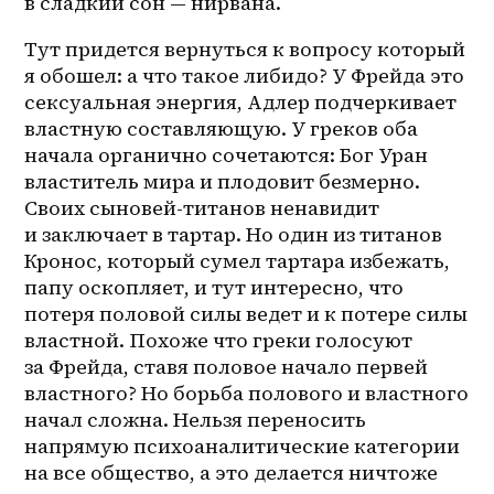
в сладкий сон — нирвана.
Тут придется вернуться к вопросу который 
я обошел: а что такое либидо? У Фрейда это 
сексуальная энергия, Адлер подчеркивает 
властную составляющую. У греков оба 
начала органично сочетаются: Бог Уран 
властитель мира и плодовит безмерно. 
Своих сыновей-титанов ненавидит 
и заключает в тартар. Но один из титанов 
Кронос, который сумел тартара избежать, 
папу оскопляет, и тут интересно, что 
потеря половой силы ведет и к потере силы 
властной. Похоже что греки голосуют 
за Фрейда, ставя половое начало первей 
властного? Но борьба полового и властного 
начал сложна. Нельзя переносить 
напрямую психоаналитические категории 
на все общество, а это делается ничтоже 