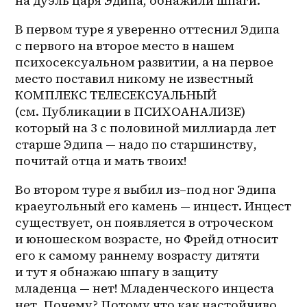
на дуэль царя Эдипа, обнажили шпаги. 
В первом туре я уверенно оттеснил Эдипа 
с первого на второе место в нашем 
психосексуальном развитии, а на первое 
место поставил никому не известный 
КОМПЛЕКС ТЕЛЕСЕКСУАЛЬНЫЙ 
(см. Публикации в ПСИХОАНАЛИЗЕ) 
который на 3 с половиной миллиарда лет 
старше Эдипа — надо по старшинству, 
почитай отца и мать твоих!
Во втором туре я выбил 
из–под
 ног Эдипа 
краеугольный его камень — инцест. Инцест 
существует, он появляется в отроческом 
и юношеском возрасте, но Фрейд относит 
его к самому раннему возрасту дитяти 
и тут я обнажаю шпагу в защиту 
младенца — нет! Младенческого инцеста 
нет. Почему? Потому что как настойчиво 