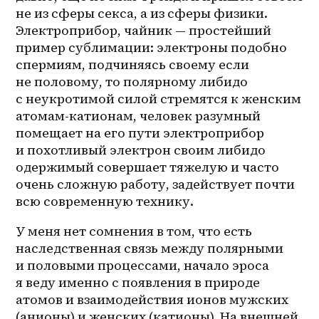
не из сферы секса, а из сферы физики. 
Электроприбор, чайник — простейший 
пример сублимации: электроны подобно 
спермиям, подчиняясь своему если 
не половому, то полярному либидо 
с неукротимой силой стремятся к женским 
атомам-катионам, человек разумный 
помещает на его пути электроприбор 
и похотливый электрон своим либидо 
одержимый совершает тяжелую и часто 
очень сложную работу, задействует почти 
всю современную технику.
У меня нет сомнения в том, что есть 
наследственная связь между полярными 
и половыми процессами, начало эроса 
я веду именно с появления в природе 
атомов и взаимодействия ионов мужских 
(анионы) и женских (катионы). На внешней 