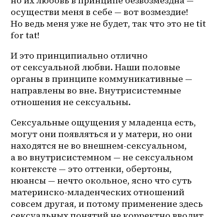
но их любовь в принципе безвозмездна — 
осуществи меня в себе — вот возмездие! 
Но ведь меня уже не будет, так что это не tit 
for tat! 
И это принципиально отлично 
от сексуальной любви. Наши половые 
органы в принципе коммуникативные — 
направлены во вне. Внутрисистемные 
отношения не сексуальны. 
Сексуальные ощущения у младенца есть, 
могут они появляться и у матери, но они 
находятся не во 
внешнем-сексуальном
, 
а во внутрисистемном — не сексуальном 
контексте — это оттенки, обертоны, 
нюансы — нечто окольное, ясно что суть 
материнско-младенческих отношений 
совсем другая, и потому применение здесь 
сексуальных понятий не корректно вводит 