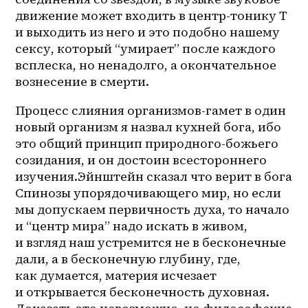
движение может входить в 
центр-тонику
 Т 
и выходить из него и это подобно нашему 
сексу, который “умирает” после каждого 
всплеска, но ненадолго, а окончательное 
вознесение в смерти.
Процесс слияния организмов-гамет в один 
новый организм я назвал кухней бога, ибо 
это общий принцип природного-божьего 
созидания, и он достоин всестороннего 
изучения.Эйнштейн сказал что верит в бога 
Спинозы упорядочивающего мир, но если 
мы допускаем первичность духа, то начало 
и “центр мира” надо искать в живом, 
и взгляд наш устремится не в бесконечные 
дали, а в бесконечную глубину, где, 
как думается, материя исчезает 
и открывается бесконечность духовная. 