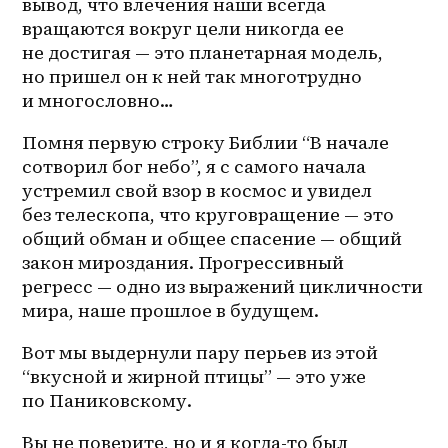
вывод, что влечения наши всегда 
вращаются вокруг цели никогда ее 
не достигая — это планетарная модель, 
но пришел он к ней так многотрудно 
и многословно… 
Помня первую строку Библии “В начале 
сотворил бог небо”, я с самого начала 
устремил свой взор в космос и увидел 
без телескопа, что круговращение — это 
общий обман и общее спасение — общий 
закон мироздания. Прогрессивный 
регресс — одно из выражений цикличности 
мира, наше прошлое в будущем.
Вот мы выдернули пару перьев из этой 
“вкусной и жирной птицы” — это уже 
по Паниковскому.
Вы не поверите, но и я 
когда-то
 был 