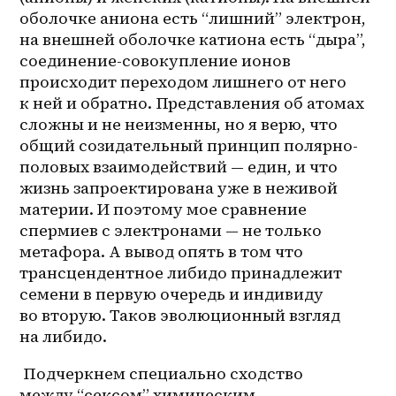
оболочке аниона есть “лишний” электрон, 
на внешней оболочке катиона есть “дыра”, 
соединение-совокупление ионов 
происходит переходом лишнего от него 
к ней и обратно. Представления об атомах 
сложны и не неизменны, но я верю, что 
общий созидательный принцип полярно-
половых взаимодействий — един, и что 
жизнь запроектирована уже в неживой 
материи. И поэтому мое сравнение 
спермиев с электронами — не только 
метафора. А вывод опять в том что 
трансцендентное либидо принадлежит 
семени в первую очередь и индивиду 
во вторую. Таков эволюционный взгляд 
на либидо. 
 Подчеркнем специально сходство 
между “сексом” химическим 