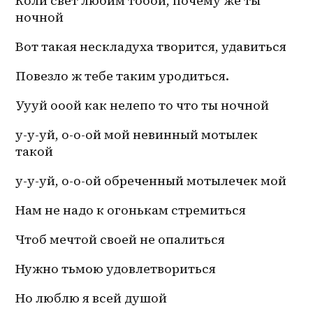
Коли свет любим тобой, почему же ты 
ночной
Вот такая нескладуха творится, удавиться
Повезло ж тебе таким уродиться. 
Уууй ооой как нелепо то что ты ночной
у-у-уй, о-о-ой мой невинный мотылек 
такой 
у-у-уй, о-о-ой обреченный мотылечек мой
Нам не надо к огонькам стремиться
Чтоб мечтой своей не опалиться
Нужно тьмою удовлетвориться 
Но люблю я всей душой 