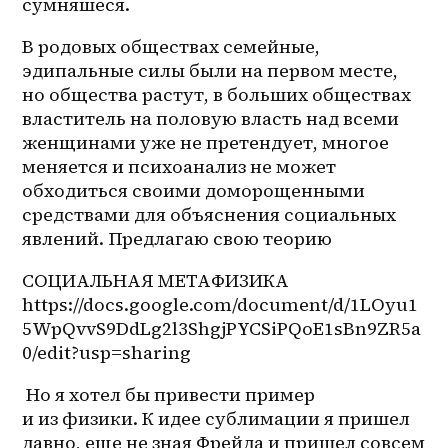
сумняшеся. 
В родовых обществах семейные, 
эдипальные силы были на первом месте, 
но общества растут, в больших обществах 
властитель на половую власть над всеми 
женщинами уже не претендует, многое 
меняется и психоанализ не может 
обходиться своими доморощенными 
средствами для объяснения социальных 
явлений. Предлагаю свою теорию 
СОЦИАЛЬНАЯ МЕТАФИЗИКА 
https://docs.google.com/document/d/1LOyu1
5WpQvvS9DdLg2l3ShgjPYCSiPQoE1sBn9ZR5a
0/edit?usp=sharing 
 Но я хотел бы привести пример 
и из физики. К идее сублимации я пришел 
давно, еще не зная Фрейда и пришел совсем 