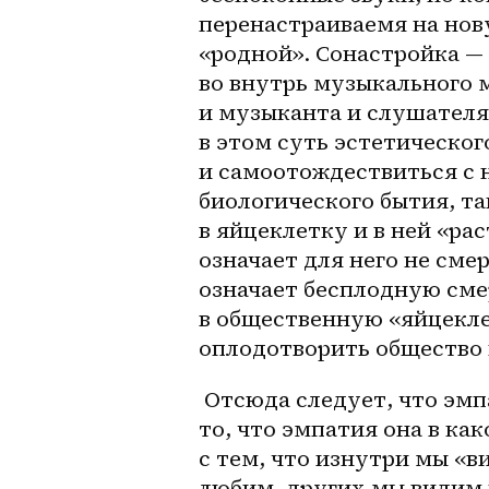
перенастраиваемя на нову
«родной». Сонастройка — 
во внутрь музыкального м
и музыканта и слушателя 
в этом суть эстетическог
и самоотождествиться с 
биологического бытия, т
в яйцеклетку и в ней «ра
означает для него не сме
означает бесплодную сме
в общественную «яйцеклет
оплодотворить общество к
 Отсюда следует, что эмпатия — глубочайшая потребность души, а еще 
то, что эмпатия она в 
как
с тем, что изнутри мы «в
любим, других мы видим 