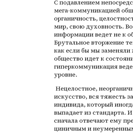
С подавлением непосред
мега-коммуникацией обще
органичность, целостность
мир, свою духовность. Во
информации ведет не к об
Брутальное вторжение те
как если бы мы заменяли 
общество идет к состоян
гиперкоммуникация ведет
уровне.
 Нецелостное, неорганичное общество не может создать самобытное 
искусство, вся тяжесть з
индивида, который иногд
выпадает из стандарта. И
сначала отвечают ему пре
циничным и неумеренным