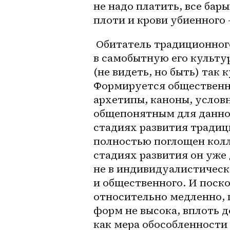
не надо платить, все бар
плоти и крови убиенного
 Обитатель традиционного самобытного общества погружен 
в самобытную его культур
(не видеть, но быть) так 
Формируется общественно
архетипы, каноны, условн
общепонятным для данног
стадиях развития традиц
полностью поглощен колл
стадиях развития он уже д
не в индивидуалистическ
и общественного. И поско
относительно медленно, 
форм не высока, вплоть д
как мера обособленности