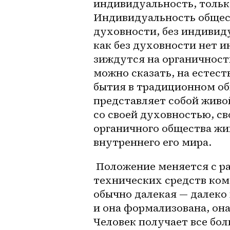
индивидуальность, только
Индивидуальность общест
духовности, без индивиду
как без духовности нет и
зиждутся на органичности
можно сказать, на естес
бытия в традиционном об
представляет собой живо
со своей духовностью, св
органичного общества жив
внутреннего его мира.
 Положение меняется с развитием науки и техники, особенно 
технических средств ком
обычно далекая — далеко 
и она формализована, она
Человек получает все бо