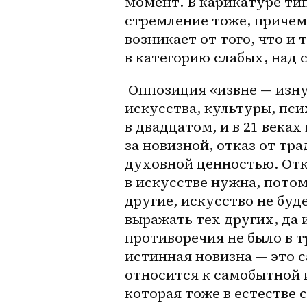
момент. В карикатуре тип
стремление тоже, причем 
возникает от того, что и 
в категорию слабых, над
 Оппозиция «извне — изнутри» имеет огромное значение для анализа 
искусства, культуры, псих
в двадцатом, и в 21 века
за новизной, отказ от тр
духовной ценностью. Отк
в искусстве нужна, потом
другие, искусство не буд
выражать тех других, да 
противоречия не было в 
истинная новизна — это с
относится к самобытной 
которая тоже в естестве 