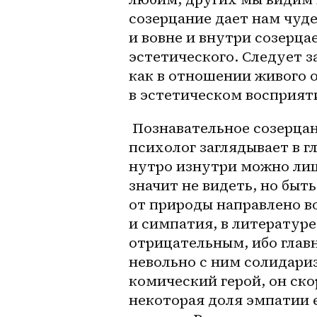
созерцание дает нам чуд
и вовне и внутри созерца
эстетического. Следует з
как в отношении живого о
в эстетическом восприят
 Познавательное созерцание — это видение вещей извне, даже когда 
психолог заглядывает в г
нутро изнутри можно лишь
значит не видеть, но быт
от природы направлено во
и симпатия, в литературе 
отрицательным, ибо главн
невольно с ним солидари
комический герой, он скор
некоторая доля эмпатии е