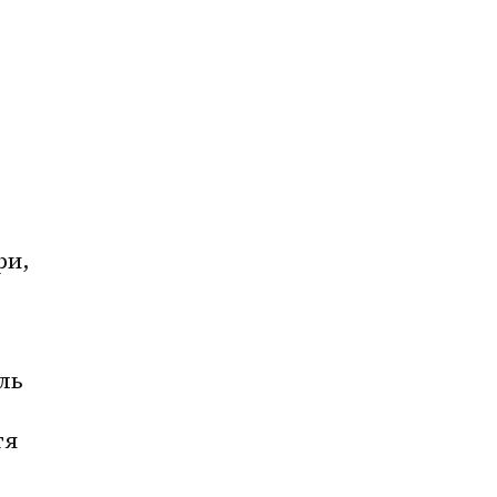
и, 
ь 
я 