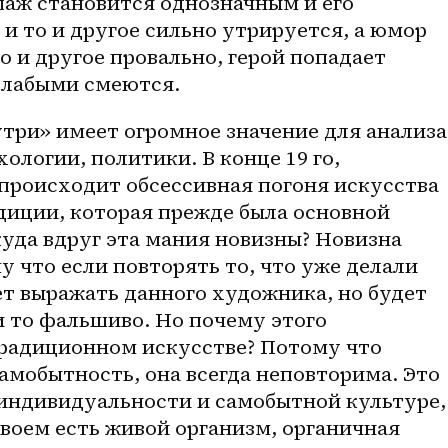
аж становится однозначным и его 
и то и другое сильно утрируется, а юмор 
то и другое провально, герой попадает 
 слабыми смеются.
ологии, политики. В конце 19 го, 
х происходит обсессивная погоня искусства 
адиции, которая прежде была основной 
уда вдруг эта мания новизны? Новизна 
у что если повторять то, что уже делали 
ет выражать данного художника, но будет 
и то фальшиво. Но почему этого 
традиционном искусстве? Потому что 
амобытность, она всегда неповторима. Это 
индивидуальности и самобытной культуре, 
своем есть живой организм, органичная 