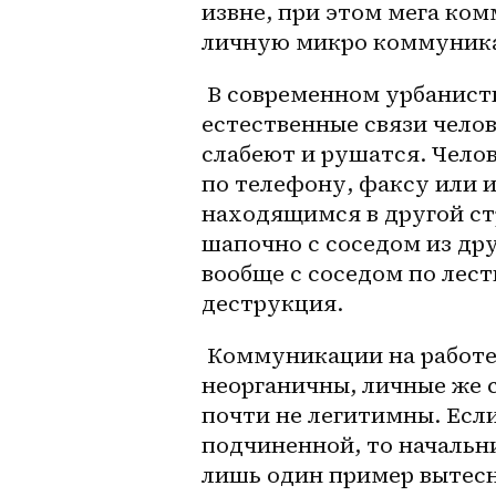
извне, при этом мега ко
личную микро коммуник
 В современном урбанистическом обществе органические, 
естественные связи челов
слабеют и рушатся. Чело
по телефону, факсу или 
находящимся в другой стр
шапочно с соседом из друг
вообще с соседом по лес
деструкция.
 Коммуникации на работе вообще формальны, однозначны, 
неорганичны, личные же с
почти не легитимны. Если
подчиненной, то начальни
лишь один пример вытес