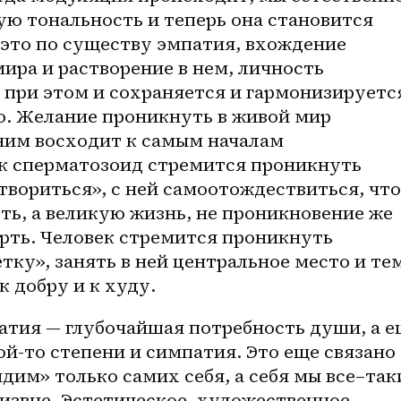
ю тональность и теперь она становится 
это по существу эмпатия, вхождение 
ира и растворение в нем, личность 
при этом и сохраняется и гармонизируется
о. Желание проникнуть в живой мир 
ним восходит к самым началам 
ак сперматозоид стремится проникнуть 
створиться», с ней самоотождествиться, что 
рть, а великую жизнь, не проникновение же 
рть. Человек стремится проникнуть 
ку», занять в ней центральное место и тем
 добру и к худу.
ой-то
 степени и симпатия. Это еще связано 
идим» только самих себя, а себя мы 
все–так
извне. Эстетическое, художественное 