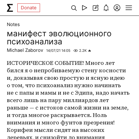
Donate
Notes
манифест эволюционного
психоанализа
Michael Zaborov
14/07/21 14:05
2.2K
🔥
ИСТОРИЧЕСКОЕ СОБЫТИЕ! Много лет 
бился я о непробиваемую стену косности 
и, доказывая свою простую и ясную идею 
о том, что психоанализ нужно начинать 
не с папы и мамы и не с Эдипа, надо начать 
всего лишь на пару миллиардов лет 
раньше — с истоков самой жизни на земле, 
и тогда многое раскрывается. Ноль 
внимания и много фунтов презрения! 
Корифеи мысли сидят на высоких 
деревьях, и снизойти до внимания 