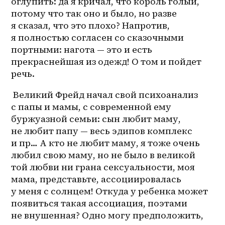
оглупить: да я кричал, что король голый, 
потому что так оно и было, но разве 
я сказал, что это плохо? Напротив, 
я полностью согласен со сказочными 
портными: нагота — это и есть 
прекраснейшая из одежд! О том и пойдет 
речь.
 Великий Фрейд начал свой психоанализ 
с папы и мамы, с современной ему 
буржуазной семьи: сын любит маму, 
не любит папу — весь эдипов комплекс 
и пр… А кто не любит маму, я тоже очень 
любил свою маму, но не было в великой 
той любви ни грана сексуальности, моя 
мама, представьте, ассоциировалась 
у меня с солнцем! Откуда у ребенка может 
появиться такая ассоциация, поэтами 
не внушенная? Одно могу предположить, 