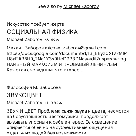
See also by
Michael Zaborov
Искусство требует жертв
СОЦИАЛЬНАЯ ФИЗИКА
Michael Zaborov
4K
🔥
Михаил Заборов michael.zaborov@gmail.com
https://docs.google.com/document/d/13_BEyzCXtVkMIP
U8aFJiR8H9_2Ng1Y3s9HoD9P3DNcs/edit?usp=sharing
НАИВНЫЙ МАРКСИЗМ И КРОВАВЫЙ ЛЕНИНИЗМ
Кажется очевидным, что второе...
Философия М. Заборова
ЗВУКОЦВЕТ
Michael Zaborov
3.8K
🔥
ЗВУК И ЦВЕТ Проблема связи звука и цвета, несмотря
на безуспешность цветомузыки, продолжает
вызывать упорный к себе интерес. Ее освещение
опирается обычно на субъективные ощущения
отдельных людей без возможности...