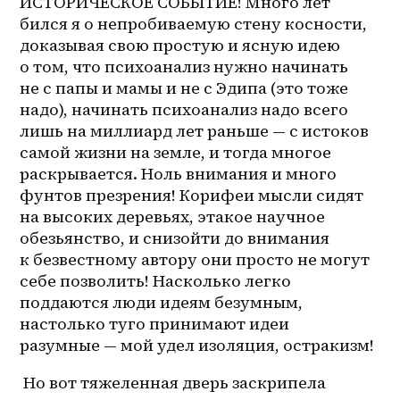
ИСТОРИЧЕСКОЕ СОБЫТИЕ! Много лет 
бился я о непробиваемую стену косности, 
доказывая свою простую и ясную идею 
о том, что психоанализ нужно начинать 
не с папы и мамы и не с Эдипа (это тоже 
надо), начинать психоанализ надо всего 
лишь на миллиард лет раньше — с истоков 
самой жизни на земле, и тогда многое 
раскрывается. Ноль внимания и много 
фунтов презрения! Корифеи мысли сидят 
на высоких деревьях, этакое научное 
обезьянство, и снизойти до внимания 
к безвестному автору они просто не могут 
себе позволить! Насколько легко 
поддаются люди идеям безумным, 
настолько туго принимают идеи 
разумные — мой удел изоляция, остракизм! 
 Но вот тяжеленная дверь заскрипела 