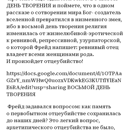
ДЕНЬ ТВОРЕНИЯ и поймете, что в одном 
рассказе о сотворении мира Бог- создатель 
вселенной превратился в низменного змея, 
ибо в восьмой день творения религия 
изменилась от 
жизнелюбивой-эротической
к ревнивой, репрессивной, узурпаторской, 
о которой Фрейд напишет: ревнивый отец 
владеет всеми женщинами рода. 
И произойдет отцеубийство!
https://docs.google.com/document/d/1OTPAa
GZvY_nmWHwQ0uozxVDKwkEG3KUTflYlEaN
E6RA/edit?usp=sharing ВОСЬМОЙ ДЕНЬ 
ТВОРЕНИЯ
 Фрейд задавался вопросом: как память 
о первобытном отцеубийстве сохранилась 
до наших дней? Это легкий вопрос, 
архетипического отцеубийства не было, 