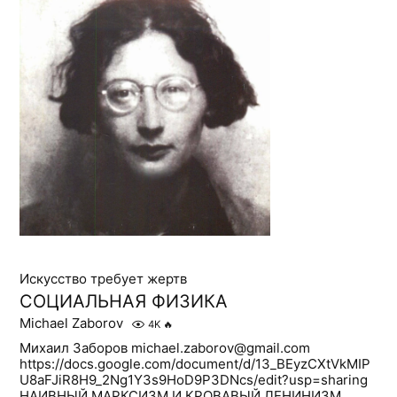
Искусство требует жертв
СОЦИАЛЬНАЯ ФИЗИКА
Michael Zaborov
4K
🔥
Михаил Заборов michael.zaborov@gmail.com
https://docs.google.com/document/d/13_BEyzCXtVkMIP
U8aFJiR8H9_2Ng1Y3s9HoD9P3DNcs/edit?usp=sharing
НАИВНЫЙ МАРКСИЗМ И КРОВАВЫЙ ЛЕНИНИЗМ