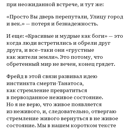
при неожиданной встрече, и тут же:
«Просто Вы дверь перепутали, Улицу город 
и век.» — потеря и безнадежность. 
И еще: «Красивые и мудрые как боги» — это 
когда люди встретились и обрели друг 
друга, и 
все–таки
 они «грустные 
как жители земли». Это потому, что 
обретенный мир не вечен, конец грядет. 
Фрейд в этой связи развивал идею 
инстинкта смерти-Танатоса, 
как стремление превратиться 
в первозданное неживое состояние. 
Но я не верю, что живое появляется 
из неживого, и, следовательно, отвергаю 
стремление живого вернуться в не живое 
состояние. Мы в нашем коротком тексте 