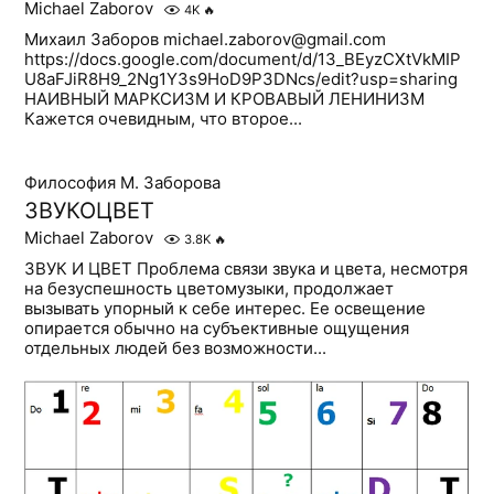
Michael Zaborov
4K
🔥
Михаил Заборов michael.zaborov@gmail.com
https://docs.google.com/document/d/13_BEyzCXtVkMIP
U8aFJiR8H9_2Ng1Y3s9HoD9P3DNcs/edit?usp=sharing
НАИВНЫЙ МАРКСИЗМ И КРОВАВЫЙ ЛЕНИНИЗМ
Кажется очевидным, что второе...
Философия М. Заборова
ЗВУКОЦВЕТ
Michael Zaborov
3.8K
🔥
ЗВУК И ЦВЕТ Проблема связи звука и цвета, несмотря
на безуспешность цветомузыки, продолжает
вызывать упорный к себе интерес. Ее освещение
опирается обычно на субъективные ощущения
отдельных людей без возможности...