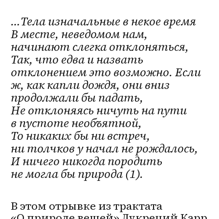
…Тела изначальные в некое время
В месте, неведомом нам,
начинают слегка отклоняться,
Так, что едва и назвать
отклонением это возможно.
Если
ж, как капли дождя, они вниз
продолжали бы падать,
Не отклоняясь ничуть на пути
в пустоте необъятной,
То никаких бы ни встреч,
ни толчков у начал не рождалось,
И ничего никогда породить
не могла бы природа (1).
В этом отрывке из трактата
«О природе вещей» Лукреций Карр