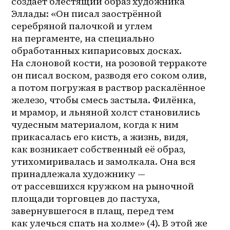
создаёт блестящий образ художника 
Эллады: «Он писал заострённой 
серебряной палочкой и углем 
на пергаменте, на специально 
обработанных кипарисовых досках. 
На слоновой кости, на розовой терракоте 
он писал воском, разводя его соком олив, 
а потом погружая в раствор раскалённое 
железо, чтобы смесь застыла. Филёнка, 
и мрамор, и льняной холст становились 
чудесным материалом, когда к ним 
прикасалась его кисть, а жизнь, видя, 
как возникает собственный её образ, 
утихомиривалась и замолкала. Она вся 
принадлежала художнику — 
от рассевшихся кружком на рыночной 
площади торговцев до пастуха, 
завернувшегося в плащ, перед тем 
как улечься спать на холме» (4). В этой же 