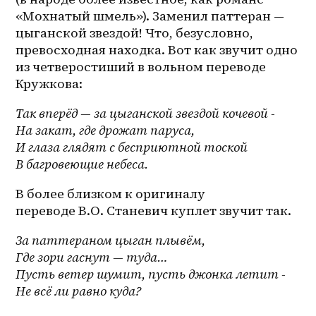
«Мохнатый шмель»). Заменил паттеран — 
цыганской звездой! Что, безусловно, 
превосходная находка. Вот как звучит одно 
из четверостиший в вольном переводе 
Кружкова:
Так вперёд — за цыганской звездой кочевой -
На закат, где дрожат паруса,
И глаза глядят с бесприютной тоской
В багровеющие небеса.
В более близком к оригиналу 
переводе В.О. Станевич куплет звучит так.
За паттераном цыган плывём,
Где зори гаснут — туда…
Пусть ветер шумит, пусть джонка летит -
Не всё ли равно куда?