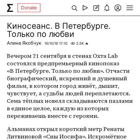
Donate
Киносеанс. В Петербурге.
Только по любви
Алина Якобчук
16/10/16 17:10
2.5K
🔥
Вечером 21 сентября в стенах Охта Lab 
состоялся предпремьерный кинопоказ 
«В Петербурге. Только по любви». Отчасти 
биографический, искренний и душевный 
фильм, в котором город живёт, дышит, 
чувствует, а судьбы людей переплетаются. 
Семь тёплых новелл складываются пазлами 
в единое целое, каждую из которых 
переживаешь вместе с героями. 
Альманах открыл короткий метр Ренаты 
Литвиновой «Сны Иосифа». Искромётное 