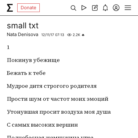
Donate
small txt
Nata Denisova
12/11/17 07:13
2.2K
🔥
1
Покинув убежище 
Бежать к тебе
Мудрое дитя строгого родителя
Прости шум от частот моих эмоций
Утонувшая просит воздуха моя душа
С самых высоких вершин
Поднебесная жемчужина утра