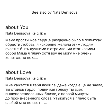
See also by
Nata Denisova
about You
Nata Denisova
2.4K
🔥
Мама прости мое сердце раздарено было в попытках
обрести любовь, я искренне желала этим людям
счастья быть лучшими в стремлении стать самим
собой Мама я плачу хотя вру не могу мне очень
хочется, но пока...
about Love
Nata Denisova
2.4K
🔥
Мне кажется я тебя любила, даже когда еще не знала,
ты стоишь гордо, поднимая голову ты всех
вышеперечисленных ближе, с первой минуты
до произнесенного слова. Утыкаться в плечо быть
слабой мне не светят...