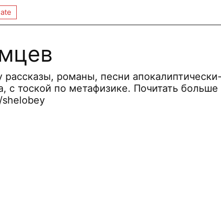
ate
емцев
 рассказы, романы, песни апокалиптически
, с тоской по метафизике. Почитать больше
e/shelobey