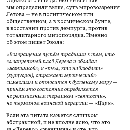
Однако это еще далеко не все! Как 
мы определили выше, суть мировоззрения 
Летова — не в политическом или 
общественном, а в космическом бунте, 
в восстании против демиурга, против 
тоталитарного миропорядка. Именно 
об этом пишет Эвола:
«Возвращение путём традиции к тем, кто 
ел запретный плод Дерева и обладал 
«женщиной», к «тем, кто наблюдает» 
(εγρηγοροι), отражает героический» 
символизм и относится к духовному миру — 
причём это состояние определяется 
не религиозным термином «святость», 
но термином воинской иерархии — «Царь».
Если эта цитата кажется слишком 
абстрактной, и не вполне ясно, что это 
за «Дерево», «женщина» и «те, кто 