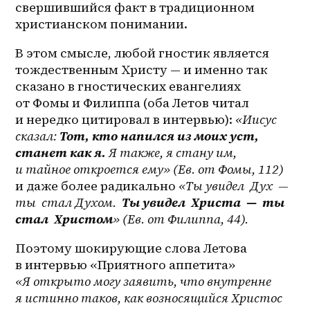
свершившийся факт в традиционном 
христианском понимании.
В этом смысле, любой гностик является 
тождественным Христу — и именно так 
сказано в гностических евангелиях 
от Фомы и Филиппа (оба Летов читал 
и нередко цитировал в интервью): 
«Иисус 
сказал: 
Тот, кто напился из моих уст, 
станет как я.
 Я также, я стану им, 
и тайное откроется ему» (Ев. от Фомы, 112)
и даже более радикально 
«Ты увидел  Дух  — 
ты  стал Духом.  
Ты увидел  Христа  —  ты  
стал  Христом
» (Ев. от Филиппа, 44). 
Поэтому шокирующие слова Летова 
в интервью «Приятного аппетита» 
«Я открыто могу заявить, что внутренне 
я истинно таков, как возносящийся Христос 