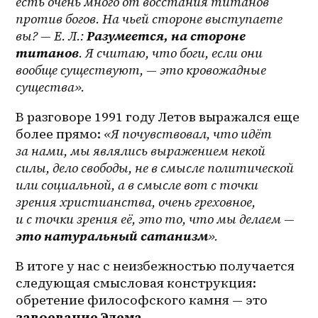
есть очень много от восстания титанов 
против богов. На чьей стороне выступаете 
вы? — Е. Л.: 
Разумеется, на стороне 
титанов
. Я считаю, что боги, если они 
вообще существуют, — это кровожадные 
существа».
В разговоре 1991 году Летов выражался еще 
более прямо: 
«Я почувствовал, что идёт 
за нами, мы являлись выражением некой 
силы, дело свободы, не в смысле политической 
или социальной, а в смысле вот с точки 
зрения христианства, очень греховное, 
и с точки зрения её, это то, что мы делаем — 
это натуральный сатанизм
».
В итоге у нас с неизбежностью получается 
следующая смысловая конструкция: 
обретение философского камня — это
завоевание Эдема.