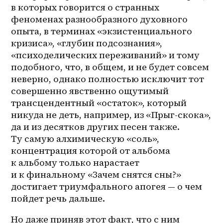
в которых говорится о странных 
феноменах разнообразного духовного 
опыта, в терминах «экзистенциального 
кризиса», «глубин подсознания», 
«психоделических переживаний» и тому 
подобного, что, в общем, и не будет совсем 
неверно, однако полностью исключит тот 
совершенно явственно ощутимый 
трансцендентный «остаток», который 
никуда не деть, например, из «Прыг-скока», 
да и из десятков других песен также. 
Ту самую алхимическую «соль», 
концентрация которой от альбома 
к альбому только нарастает 
и к финальному «Зачем снятся сны?» 
достигает триумфального апогея — о чем 
пойдет речь дальше.
Но даже приняв этот факт, что с ним 