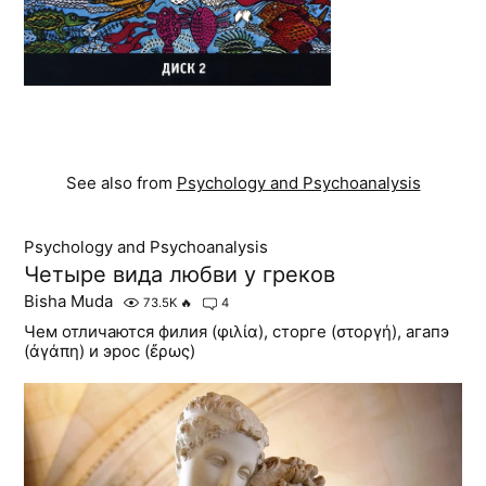
See also from
Psychology and Psychoanalysis
Psychology and Psychoanalysis
Четыре вида любви у греков
Bisha Muda
73.5K
🔥
4
Чем отличаются филия (φιλία), сторге (στοργή), агапэ
(ἀγάπη) и эрос (ἔρως)