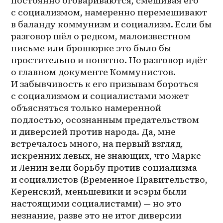
постоянно оговариваются, смешивая его 
с социализмом, намеренно перемешивают 
в баланду коммунизм и социализм. Если бы 
разговор шёл о редком, малоизвестном 
письме или брошюрке это было бы 
простительно и понятно. Но разговор идёт 
о главном документе Коммунистов. 
И забывчивость к его призывам бороться 
с социализмом и социалистами может 
объясняться только намеренной 
подлостью, осознанным предательством 
и диверсией против народа. Да, мне 
встречалось много, на первый взгляд, 
искренних левых, не знающих, что Маркс 
и Ленин вели борьбу против социализма 
и социалистов (Временное Правительство, 
Керенский, меньшевики и эсэры были 
настоящими социалистами) — но это 
незнание, разве это не итог диверсии 