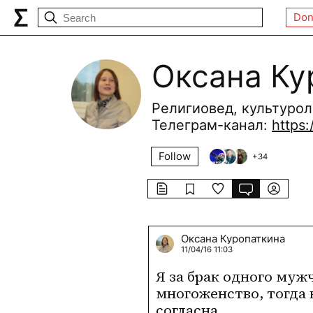
Don
Оксана Ку
Религиовед, культурол
Телеграм-канал:
https:
Follow
+
34
Оксана Куропаткина
11/04/16 11:03
Я за брак одного муж
многоженство, тогда 
согласна.