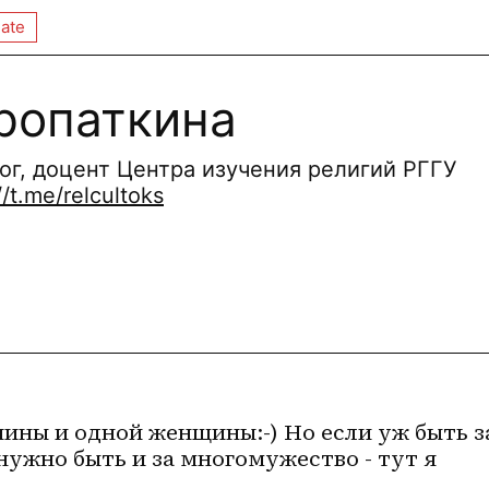
ate
ропаткина
ог, доцент Центра изучения религий РГГУ
//t.me/relcultoks
чины и одной женщины:-) Но если уж быть за
нужно быть и за многомужество - тут я 