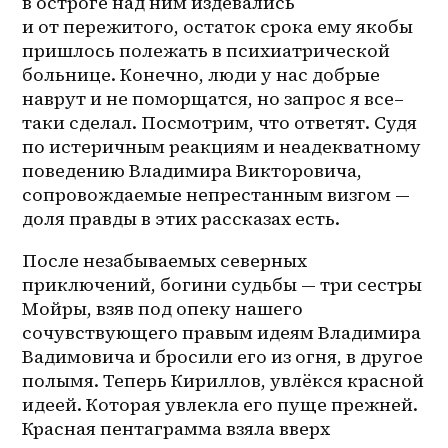
в остроге над ним издевались 
и от пережитого, остаток срока ему якобы 
пришлось полежать в психиатрической 
больнице. Конечно, люди у нас добрые 
наврут и не поморщатся, но запрос я 
все–
таки
 сделал. Посмотрим, что ответят. Судя 
по истеричным реакциям и неадекватному 
поведению Владимира Викторовича, 
сопровождаемые непрестанным визгом — 
доля правды в этих рассказах есть.
После незабываемых северных 
приключений, богини судьбы — три сестры 
Мойры, взяв под опеку нашего 
сочувствующего правым идеям Владимира 
Вадимовича и бросили его из огня, в другое 
полымя. Теперь Кириллов, увлёкся красной 
идеей. Которая увлекла его пуще прежней. 
Красная пентаграмма взяла вверх 