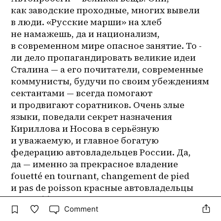
как заводские проходные, многих вывели 
в люди. «Русские марши» на хлеб 
не намажешь, да и национализм, 
в современном мире опасное занятие. То -
ли дело пропагандировать великие идеи 
Сталина — а его почитатели, современные 
коммунисты, будучи по своим убеждениям 
сектантами — всегда помогают 
и продвигают соратников. Очень злые 
языки, поведали секрет назначения 
Кириллова и Носова в серьёзную 
и уважаемую, и главное богатую 
федерацию автовладельцев России. Да, 
да — именно за прекрасное владение 
fouetté en tournant, сhangement de pied 
и рas de poisson красные автовладельцы 
пролоббировали Кириллова 
Comment
в руководящий состав ФАР. 