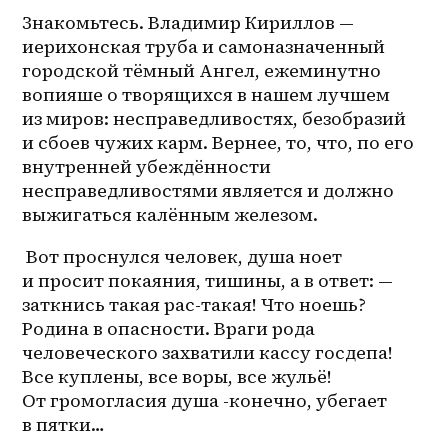
Знакомьтесь. Владимир Кириллов — 
иерихонская труба и самоназначенный 
городской тёмный Ангел, ежеминутно 
вопияше о творящихся в нашем лучшем 
из миров: несправедливостях, безобразий 
и сбоев чужих карм. Вернее, то, что, по его 
внутренней убеждённости 
несправедливостями является и должно 
выжигаться калённым железом.
 Вот проснулся человек, душа ноет 
и просит покаяния, тишины, а в ответ: — 
заткнись такая рас-такая! Что ноешь? 
Родина в опасности. Враги рода 
человеческого захватили кассу госдепа! 
Все куплены, все воры, все жульё! 
От громогласия душа -конечно, убегает 
в пятки…