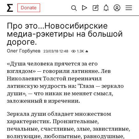
Donate
Про это...Новосибирские
медиа-рэкетиры на большой
дороге.
Олег Горбулев
23/03/18 12:48
1.3K
🔥
«Душа человека прячется за его 
взглядом» — говорили латиняне. Лев 
Николаевич Толстой переиначил 
латинскую мудрость на: "Глаза — зеркало 
души», — что никак не меняет смысл, 
заложенный в изречении. 
Зеркала души обладает множеством 
характеристик. Пронзительные, 
печальные, счастливые, злые, завистливые, 
волнующие, любопытные, равнодушные, 