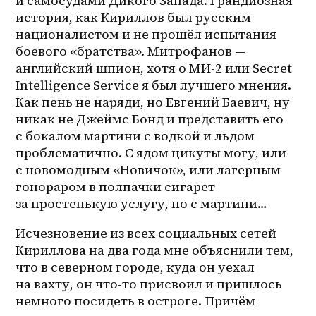
и самосудами Дикого Запада. Грандиозная 
история, как Кириллов был русским 
националистом и не прошёл испытания 
боевого «братства». Митрофанов — 
английский шпион, хотя о МИ-2 или Secret 
Intelligence Service я был лучшего мнения. 
Как пень не наряди, но Евгений Баевич, ну 
никак не Джеймс Бонд и представить его 
с бокалом мартини с водкой и льдом 
проблематично. С ядом цикуты могу, или 
с новомодным «Новичок», или лагерным 
гонораром в полпачки сигарет 
за простенькую услугу, но с мартини… 
Исчезновение из всех социальных сетей 
Кириллова на два года мне объяснили тем, 
что в северном городе, куда он уехал 
на вахту, он что-то присвоил и пришлось 
немного посидеть в остроге. Причём 