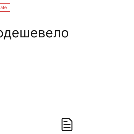
ate
одешевело