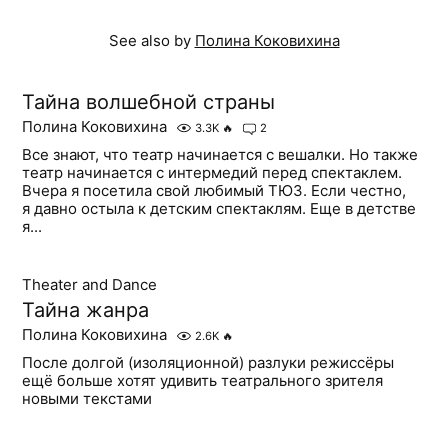
See also by
Полина Коковихина
Тайна волшебной страны
Полина Коковихина
3.3K
🔥
2
Все знают, что театр начинается с вешалки. Но также
театр начинается с интермедий перед спектаклем.
Вчера я посетила свой любимый ТЮЗ. Если честно,
я давно остыла к детским спектаклям. Еще в детстве
я...
Theater and Dance
Тайна жанра
Полина Коковихина
2.6K
🔥
После долгой (изоляционной) разлуки режиссёры
ещё больше хотят удивить театрального зрителя
новыми текстами