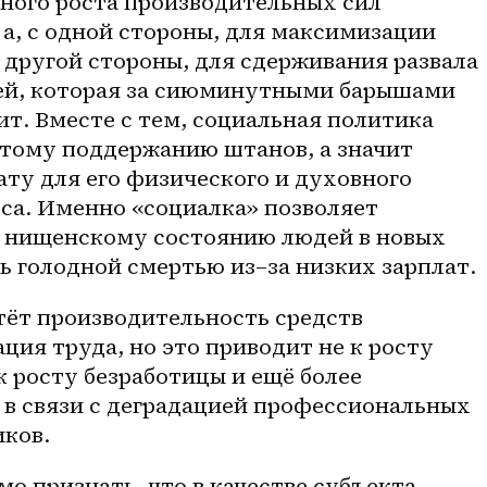
ного роста производительных сил 
 а, с одной стороны, для максимизации 
другой стороны, для сдерживания развала 
ей, которая за сиюминутными барышами 
ит. Вместе с тем, социальная политика 
тому поддержанию штанов, а значит 
ту для его физического и духовного 
са. Именно «социалка» позволяет 
 нищенскому состоянию людей в новых 
ть голодной смертью 
из–за
 низких зарплат.
тёт производительность средств 
ция труда, но это приводит не к росту 
к росту безработицы и ещё более 
в связи с деградацией профессиональных 
ков.
о признать, что в качестве субъекта 