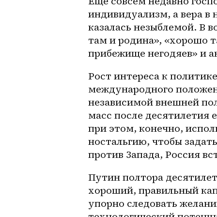
Ещё совсем недавно госп
индивидуализм, а вера в 
казалась незыблемой. В в
там и родина», «хорошо т
прибежище негодяев» и а
Рост интереса к политике
международного положени
независимой внешней пол
масс после десятилетия 
при этом, конечно, испол
ностальгию, чтобы задать
против Запада, Россия вс
Путин полтора десятилети
хороший, правильный кап
упорно следовать желани
технологический потенци