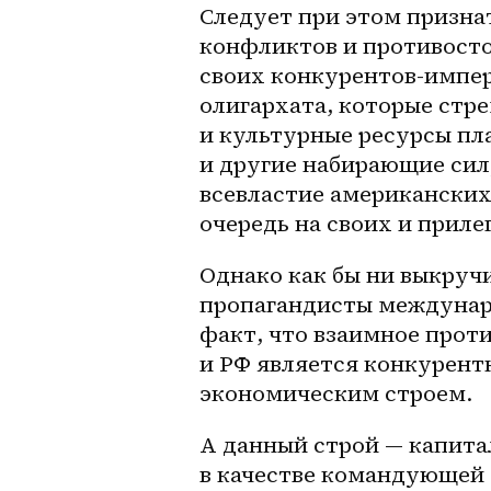
Следует при этом признат
конфликтов и противосто
своих конкурентов-импер
олигархата, которые стре
и культурные ресурсы пла
и другие набирающие сил
всевластие американских
очередь на своих и прил
Однако как бы ни выкруч
пропагандисты междунаро
факт, что взаимное прот
и РФ является конкурент
экономическим строем.
А данный строй — капита
в качестве командующей с