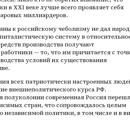
и в XXI веке лучше всего проявляет себя 
ларовых миллиардеров.
ны к российскому чеболизму не дал народ
апиталистическую систему в относительное
средств производства получают 
работники — то, что им причитается с точк
зводства условий их существования 
иве.
ния всех патриотически настроенных людей
ие внешнеполитического курса РФ. 
 полуколонии современная Россия перешл
висимых стран, что сопровождалось целым 
 независимой политики, в том числе и в ви