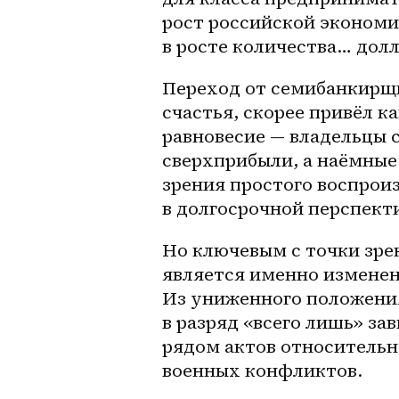
рост российской экономик
в росте количества… дол
Переход от семибанкирщи
счастья, скорее привёл к
равновесие — владельцы 
сверхприбыли, а наёмные 
зрения простого воспрои
в долгосрочной перспект
Но ключевым с точки зре
является именно изменен
Из униженного положения
в разряд «всего лишь» за
рядом актов относительно
военных конфликтов.