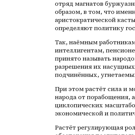
отряд магнатов буржуазно
образом, в том, что имен
аристократической касты
определяют политику гос
Так, наёмным работникам
интеллигентам, пенсионер
принято называть народо
разрешения их насущных 
подчинённых, угнетаемых
При этом растёт сила и м
народа от порабощения, а
циклопических масштабов
экономической и политич
Растёт регулирующая роль