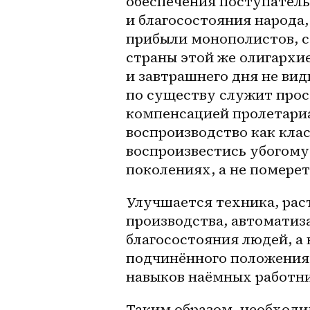
обеспечения поступатель
и благосостояния народа,
прибыли монополистов, с 
страны этой же олигархи
и завтрашнего дня не вид
по существу служит прос
компенсацией пролетариа
воспроизводство как клас
воспроизвестись убогому
поколениях, а не помере
Улучшается техника, рас
производства, автоматиза
благосостояния людей, а 
подчинённого положения 
навыков наёмных работни
Таким образом, необходим