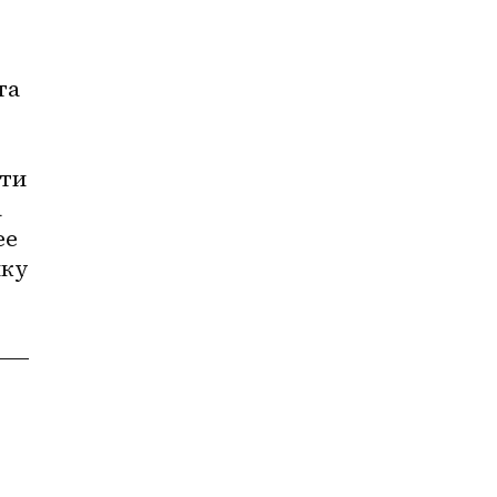
а 
ти 
 
е 
ку 