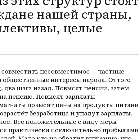
из этих структур стоят
ждане нашей страны,
ллективы, целые
совместить несовместимое — частные 
 общественные интересы народа. Оттого 
 два шага назад. Повысят пенсии, затем 
на пенсию. Повысят зарплаты 
агнаты повысят цены на продукты питания
зрастёт безработица и упадут зарплаты. 
ное. Все положительные с виду меры 
ся практически исключительно прибылями 
лей. Мало кто не обратил внимание, что 