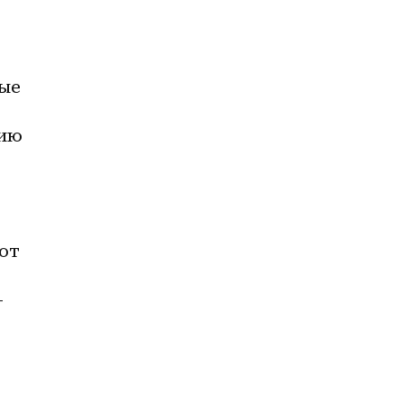
ые 
ию 
т 
-