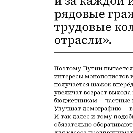
и за каждой 
рядовые гра
трудовые ко
отрасли».
Поэтому Путин пытается 
интересы монополистов и
получается шажок вперёд,
увеличат возраст выхода 
бюджетникам — частные м
Улучшат демографию — во
И так далее и тому подоб
обязательно оборачивают
для класса предпринимате