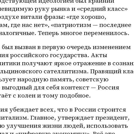
одствующей идеологией был крайний 
невидимую руку рынка и «средний класс» 
оздухе витали фразы: «где хорошо, 
ам, где нас нет», «патриотизм — последнее 
налогичные. Теперь многое переменилось.
 был вызван в первую очередь изменением 
я российского государства. Акты 
итики получают яркое отражение в сознан
ельциновского сателлитизма. Правящий клас
ьзует народную память, советскую 
 выгодный для себя контекст — Россия 
таёт с колен и тому подобное.
я убеждает всех, что в России строится 
итализм. Главное, утверждает президент, 
ю улучшения жизни людей, использовать 
ал и «цифровую экономику». Всё это 