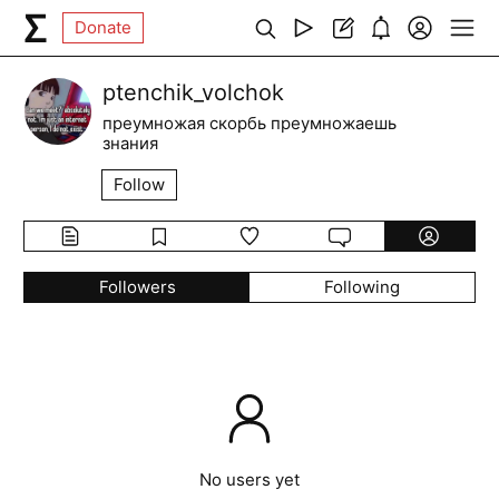
Donate
ptenchik_volchok
преумножая скорбь преумножаешь
знания
Follow
Followers
Following
No users yet