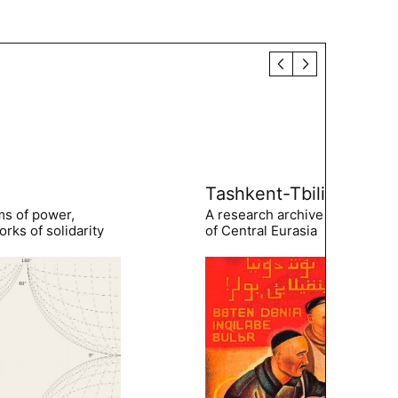
Tashkent-Tbilisi
ms of power,
A research archive of the hist
rks of solidarity
of Central Eurasia