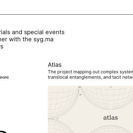
rials and special events
her with the syg.ma
rs
Atlas
The project mapping out complex syste
ание
translocal entanglements, and tacit netwo