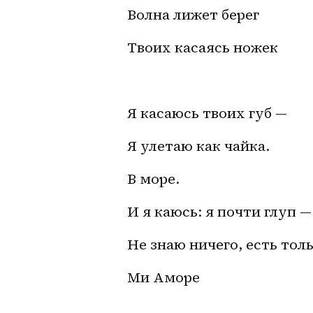
Волна лижет берег
Твоих касаясь ножек
Я касаюсь твоих губ — 
Я улетаю как чайка. 
В море.
И я каюсь: я почти глуп —
Не знаю ничего, есть тол
Ми Аморе