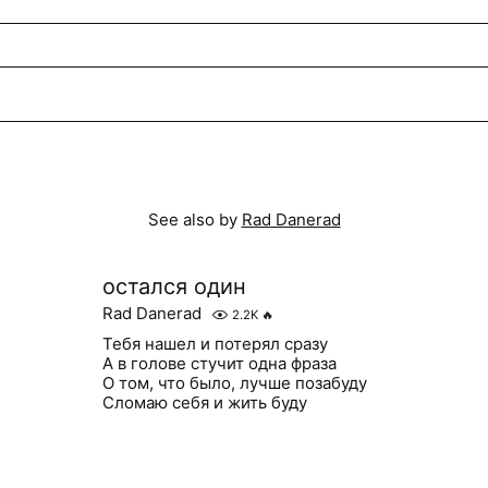
See also by
Rad Danerad
остался один
Rad Danerad
2.2K
🔥
Тебя нашел и потерял сразу
А в голове стучит одна фраза
О том, что было, лучше позабуду
Сломаю себя и жить буду