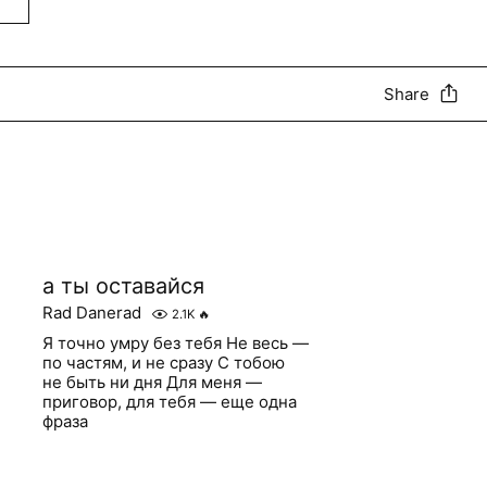
Share
а ты оставайся
Rad Danerad
2.1K
🔥
Я точно умру без тебя Не весь —
по частям, и не сразу С тобою
не быть ни дня Для меня —
приговор, для тебя — еще одна
фраза