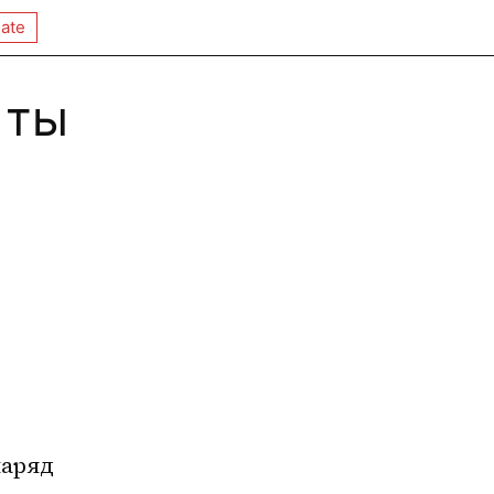
ate
 ты
наряд