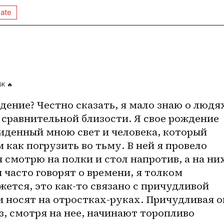
ate
6K
🔥
ение? Честно сказать, я мало знаю о людях
 сравнительной близости. Я свое рождение 
денный мною свет и человека, который 
как погрузить во тьму. В ней я провело 
я смотрю на полки и стол напротив, а на них
 часто говорят о времени, я толком 
жется, это как-то связано с причудливой 
 носят на 
отростках-руках
. Причудливая о
з, смотря на нее, начинают торопливо 