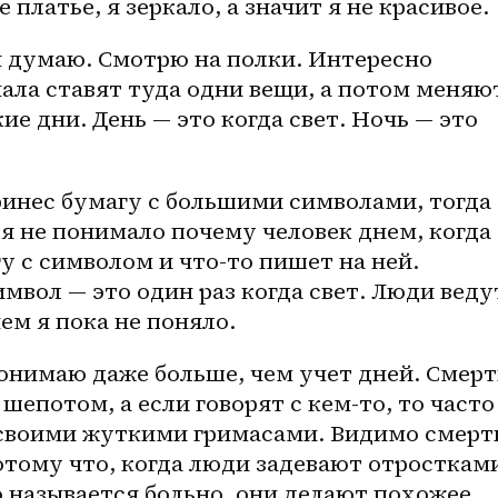
е платье, я зеркало, а значит я не красивое.
я думаю. Смотрю на полки. Интересно 
ала ставят туда одни вещи, а потом меняют
ие дни. День — это когда свет. Ночь — это 
ринес бумагу с большими символами, тогда 
 я не понимало почему человек днем, когда 
гу с символом и 
что-то
 пишет на ней. 
мвол — это один раз когда свет. Люди ведут
ем я пока не поняло.
понимаю даже больше, чем учет дней. Смерть
 шепотом, а если говорят с 
кем-то
, то часто 
своими жуткими гримасами. Видимо смерть
потому что, когда люди задевают отростками
о называется больно, они делают похожее 