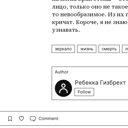
лицо, только оно не тако
то невообразимое. Из их г
кричат. Короче, я не знаю
узнавать.
зеркало
жизнь
смерть
л
Author
Ребекка Гизбрехт
Follow
Comment