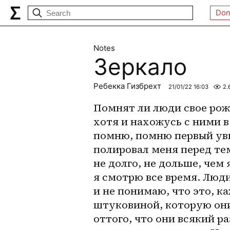
Don
Notes
Зеркало
Ребекка Гизбрехт
21/01/22 16:03
2.
Помнят ли люди свое рожд
хотя и нахожусь с ними в
помню, помню первый уви
полировал меня перед тем 
не долго, не дольше, чем 
я смотрю все время. Люди
и не понимаю, что это, ка
штуковиной, которую они
оттого, что они всякий ра