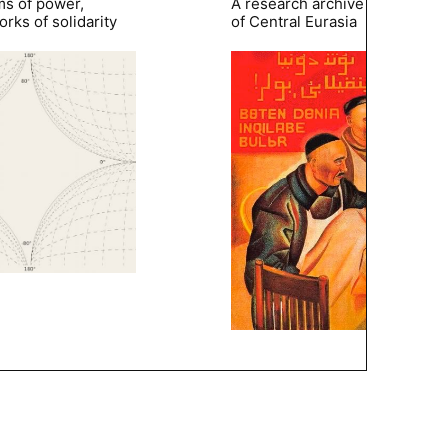
ms of power,
A research archive of the hist
rks of solidarity
of Central Eurasia