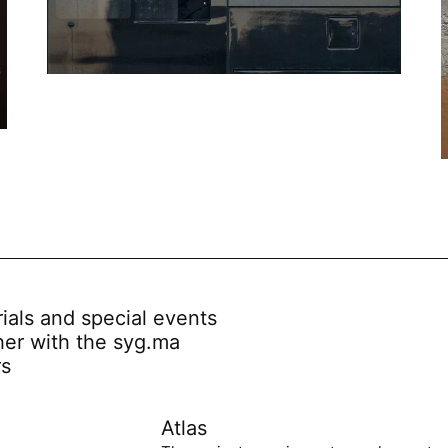
rials and special events
her with the syg.ma
rs
Atlas