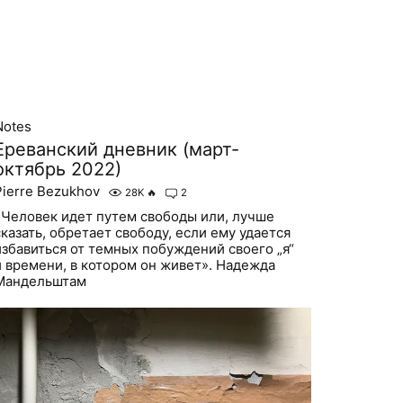
Notes
Ереванский дневник (март-
октябрь 2022)
Pierre Bezukhov
28K
🔥
2
«Человек идет путем свободы или, лучше
сказать, обретает свободу, если ему удается
избавиться от темных побуждений своего „я“
и времени, в котором он живет». Надежда
Мандельштам