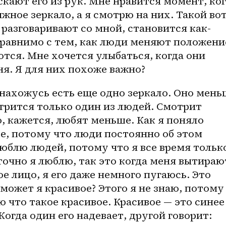
скают его из рук. Мне нравится момент, ког
жное зеркало, а я смотрю на них. Такой вот
и разговаривают со мной, становится как-
 сравнимо с тем, как люди меняют положение
ются. Мне хочется улыбаться, когда они 
я. Я для них похоже важно?
я нахожусь есть еще одно зеркало. Оно меньш
трится только один из людей. Смотрит 
, кажется, любят меньше. Как я поняло 
е, потому что люди постоянно об этом 
люблю людей, потому что я все время только
точно я люблю, так это когда меня вытирают
е лицо, я его даже немного пугаюсь. Это 
может я красивое? Этого я не знаю, потому 
аю что такое красивое. Красивое — это синее 
огда один его надевает, другой говорит: 