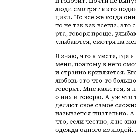
и говорит. Почти не выпу
люди смотрят в это подви
цикл. Но все же когда он
то не так как всегда, это
рта, говоря проще, улыба
улыбаются, смотря на мен
Я знаю, что в месте, где 
меня, поэтому в него смо
и странно кривляется. Его
любовь это что-то большо
говорят. Мне кажется, я 
о них и говорю. А уж что 
делают свое самое сложно
называется тщательно. А 
что, если честно, я не зн
одежда одного из людей. К