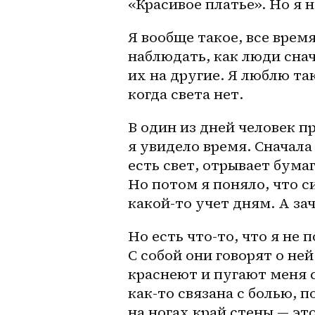
«Красивое платье». Но я н
Я вообще такое, все врем
наблюдать, как люди снач
их на другие. Я люблю так
когда света нет.
В один из дней человек п
я увидело время. Сначала
есть свет, отрывает бума
Но потом я поняло, что си
какой-то учет дням. А зач
Но есть что-то, что я не 
С собой они говорят о ней
краснеют и пугают меня 
как-то связана с болью, 
на ногах край стены — эт