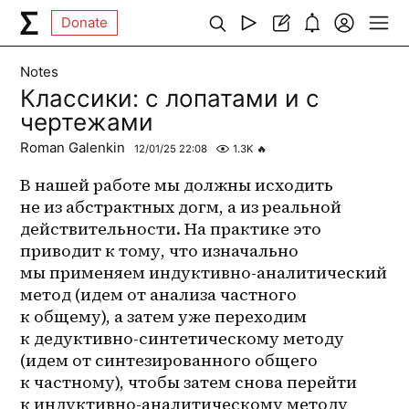
Donate
Notes
Классики: с лопатами и с
чертежами
Roman Galenkin
12/01/25 22:08
1.3K
🔥
В нашей работе мы должны исходить 
не из абстрактных догм, а из реальной 
действительности. На практике это 
приводит к тому, что изначально 
мы применяем индуктивно-аналитический 
метод (идем от анализа частного 
к общему), а затем уже переходим 
к дедуктивно-синтетическому методу 
(идем от синтезированного общего 
к частному), чтобы затем снова перейти 
к индуктивно-аналитическому методу 