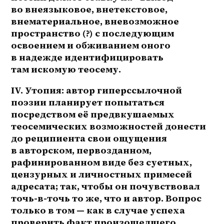
во внеязыковое, внетекстовое, 
внематериальное, вневозможное 
пространство (?) с последующим 
освоением и обживанием оного 
в надежде идентифицировать 
там искомую теосему.
IV. Утопия: автор гиперссылочной 
поэзии планирует попытаться 
посредством её предвкушаемых 
теосемических возможностей донести 
до реципиента свои ощущения 
в авторском, первозданном, 
рафинированном виде без суетных, 
цензурных и личностных примесей 
адресата; так, чтобы он почувствовал 
точь-в-точь то же, что и автор. Вопрос 
только в том — как в случае успеха 
проверить факт произошедшего 