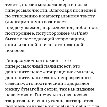
текста, поэзия медиамаркера и поэзия 
гиперссылочности. Благодаря последней 
по отношению к магистральному тексту 
(дис)гармонично возникает 
предвкушаемое, параллельное, побочное, 
постороннее, потустороннее /art/net/
бытие с последующей корреляцией, 
аннигиляцией или антагонизацией 
полюсов.
Гиперссылочная поэзия — это 
гиперссылочный палимпсест, это 
дополнительное «приращение смысла», 
дополнительные «зоны непрозрачного 
смысла», это поэтический водораздел 
между бумагой и сетью, так как издание 
невозможно. Гиперссылочная поэзия 
творится или, если угодно, вытворяется 
под манкой вывеской: poetry vs net.art, где 