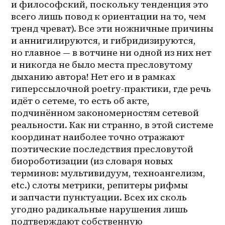
и философский, поскольку тенденция это 
всего лишь повод к ориентации на то, чем 
тренд чреват). Все эти ножничные причины 
и аннигилируются, и гибридизируются, 
но главное — в вотчине ни одной из них нет 
и никогда не было места пресловутому 
дыханию автора! Нет его и в рамках 
гиперссылочной poetry-практики, где речь 
идёт о сетеме, то есть об акте, 
подчинённом закономерностям сетевой 
реальности. Как ни странно, в этой системе 
координат наиболее точно отражают 
поэтические последствия пресловутой 
биороботизации (из словаря новых 
терминов: мультивидуум, техноангелизм, 
etc.) слоты метрики, репитеры рифмы 
и запчасти пунктуации. Всех их сколь 
угодно радикальные нарушения лишь 
подтверждают собственную 