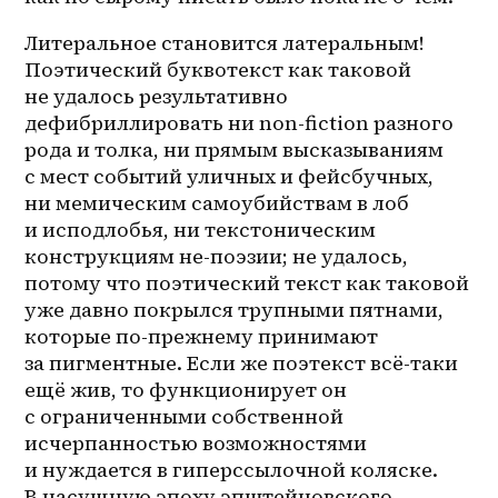
Литеральное становится латеральным! 
Поэтический буквотекст как таковой 
не удалось результативно 
дефибриллировать ни 
non-fiction
 разного 
рода и толка, ни прямым высказываниям 
с мест событий уличных и фейсбучных, 
ни мемическим самоубийствам в лоб 
и исподлобья, ни текстоническим 
конструкциям не-поэзии; не удалось, 
потому что поэтический текст как таковой 
уже давно покрылся трупными пятнами, 
которые по-прежнему принимают 
за пигментные. Если же поэтекст всё-таки 
ещё жив, то функционирует он 
с ограниченными собственной 
исчерпанностью возможностями 
и нуждается в гиперссылочной коляске. 
В насущную эпоху эпштейновского 