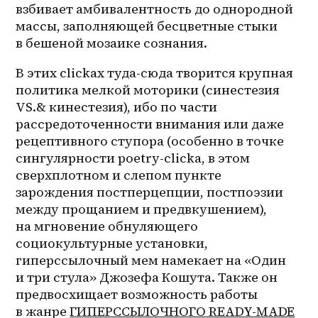
взбивает амбивалентность до однородной 
массы, заполняющей бесцветные стыки 
в бешеной мозаике сознания. 
В этих clickах туда-сюда творится крупная 
политика мелкой моторики (синестезия 
VS.& кинестезия), ибо по части 
рассредоточенности внимания или даже 
рецептивного ступора (особенно в точке 
сингулярности poetry-clicka, в этом 
сверхплотном и слепом пункте 
зарождения постперцепции, постпоэзии 
между прощанием и предвкушением), 
на мгновение обнуляющего 
социокультурные установки, 
гиперссылочный мем намекает на «Один 
и три стула» Джозефа Кошута. Также он 
предвосхищает возможность работы 
в жанре 
ГИПЕРССЫЛОЧНОГО READY-MADE