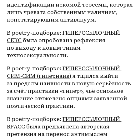
идентификации искомой теосемы, которая 
лишь чревата собственным наличием, 
констатирующим антивакуум.
В 
poetry-подборке
: 
ГИПЕРССЫЛОЧНЫЙ 
СЕКС
 была опробована рефлексия 
по выходу к новым типам 
техносексуальности.
В 
poetry-подборке
: 
ГИПЕРССЫЛОЧНЫЙ 
СИМ-СИМ (гипернаив)
 я тщился выйти 
за пределы наивности в новую серьёзность 
за счёт приставки «гипер», чьё основное 
значение отяжелено опциями заявленной 
поэтической практики.
В 
poetry-подборке
: 
ГИПЕРССЫЛОЧНЫЙ 
БРАСС
 была предъявлена авторская 
претензия на перенос антимыслем 