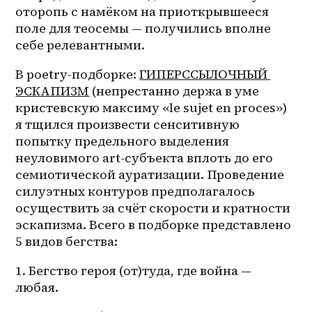
оторопь с намёком на приоткрывшееся 
поле для теосемы — получились вполне 
себе релевантными.
В 
poetry-подборке
: 
ГИПЕРССЫЛОЧНЫЙ 
ЭСКАПИЗМ
 (непрестанно держа в уме 
кристевскую максиму «le sujet en proces») 
я тщился произвести сенситивную 
попытку предельного выделения 
неуловимого art-субъекта вплоть до его 
семиотической ауратизации. Проведение 
силуэтных контуров предполагалось 
осуществить за счёт скорости и кратности 
эскапизма. Всего в подборке представлено 
5 видов бегства:
1. Бегство героя (от)туда, где война — 
любая.