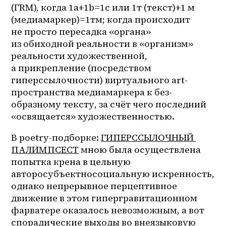
(ГRM), когда 1a+1b=1c или 1т (текст)+1 м 
(медиамаркер)=1тм; когда происходит 
не просто пересадка «органа» 
из обиходной реальности в «организм» 
реальности художественной, 
а прикрепление (посредством 
гиперссылочности) виртуального art-
пространства медиамаркера к 
без-
образному
 тексту, за счёт чего последний 
«освящается» художественностью.
В 
poetry-подборке
: 
ГИПЕРССЫЛОЧНЫЙ 
ПАЛИМПСЕСТ
 мною была осуществлена 
попытка крена в цельную 
авторосубъектносоциальную искренность, 
однако непрерывное перцептивное 
движение в этом гипергравитационном 
фарватере оказалось невозможным, а вот 
спорадические выходы во внеязыковую 