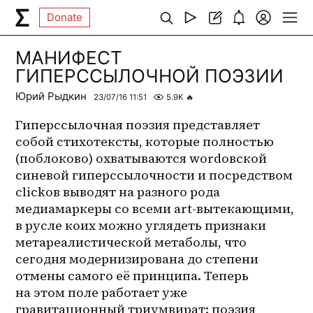
Donate
МАНИФЕСТ
ГИПЕРССЫЛОЧНОЙ ПОЭЗИИ
Юрий Рыдкин
23/07/16 11:51
5.9K
🔥
Гиперссылочная поэзия представляет 
собой стихотексты, которые полностью 
(поблоково) охватываются wordовской 
синевой гиперссылочности и посредством 
clickов выводят на разного рода 
медиамаркеры со всеми art-вытекающими, 
в русле коих можно углядеть признаки 
метареалистической метаболы, что 
сегодня модернизирована до степени 
отмены самого её принципа. Теперь 
на этом поле работает уже 
гравитационный триумвират: поэзия 