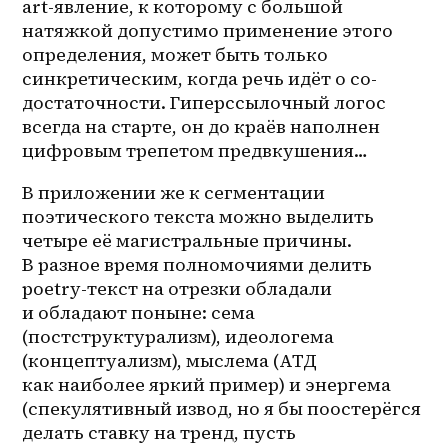
art-явление, к которому с большой 
натяжкой допустимо применение этого 
определения, может быть только 
синкретическим, когда речь идёт о 
со-
достаточности
. Гиперссылочный логос 
всегда на старте, он до краёв наполнен 
цифровым трепетом предвкушения…
В приложении же к сегментации 
поэтического текста можно выделить 
четыре её магистральные причины. 
В разное время полномочиями делить 
poetry-текст на отрезки обладали 
и обладают поныне: сема 
(постструктурализм), идеологема 
(концептуализм), мыслема (АТД 
как наиболее яркий пример) и энергема 
(спекулятивный извод, но я бы поостерёгся 
делать ставку на тренд, пусть 