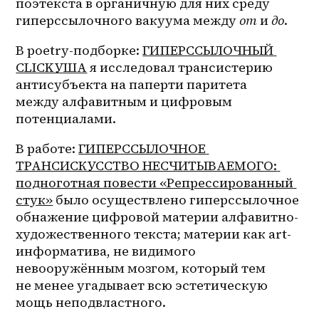
поэтекста в органичную для них среду 
гиперссылочного вакуума между 
от
 и 
до
.
В 
poetry-подборке
: 
ГИПЕРССЫЛОЧНЫЙ 
CLICKУША
 я исследовал трансистерию 
антисубъекта на паперти паритета 
между алфавитным и цифровым 
потенциалами.
В работе: 
ГИПЕРССЫЛОЧНОЕ 
ТРАНСИСКУССТВО НЕСЧИТЫВАЕМОГО: 
подноготная повести «Репрессированный 
стук»
 было осуществлено гиперссылочное 
обнажение цифровой материи алфавитно-
художественного текста; материи как 
art-
информатива
, не видимого 
невооружённым мозгом, который тем 
не менее угадывает всю эстетическую 
мощь неподвластного.