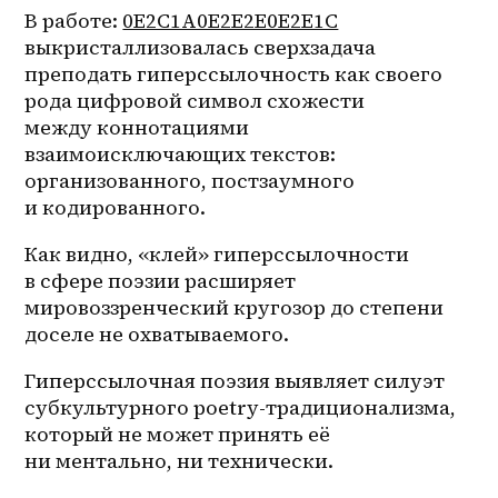
В работе: 
0E2C1A0E2E2E0E2E1C
выкристаллизовалась сверхзадача 
преподать гиперссылочность как своего 
рода цифровой символ схожести 
между коннотациями 
взаимоисключающих текстов: 
организованного, постзаумного 
и кодированного. 
Как видно, «клей» гиперссылочности 
в сфере поэзии расширяет 
мировоззренческий кругозор до степени 
доселе не охватываемого.
Гиперссылочная поэзия выявляет силуэт 
субкультурного poetry-традиционализма, 
который не может принять её 
ни ментально, ни технически.