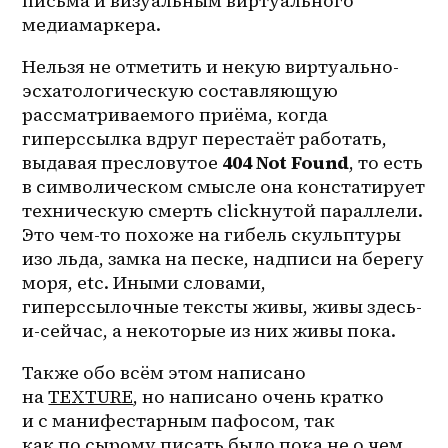
письма и визуальным виртуального 
медиамаркера. 
Нельзя не отметить и некую виртуально-
эсхатологическую составляющую 
рассматриваемого приёма, когда 
гиперссылка вдруг перестаёт работать, 
выдавая пресловутое 
404 Not Found
, то есть 
в символическом смысле она констатирует 
техническую смерть clickнутой параллели. 
Это чем-то похоже на гибель скульптуры 
изо льда, замка на песке, надписи на берегу 
моря, etc. Иными словами, 
гиперссылочные тексты живы, живы здесь-
и-сейчас, а некоторые из них живы пока. 
Также обо всём этом написано 
на 
TEXTURE
, но написано очень кратко 
и с манифестарным пафосом, так 
как по сырому писать было пока не о чем.