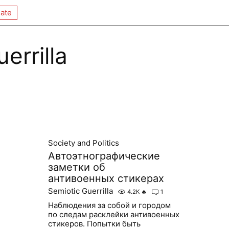
ate
errilla
Society and Politics
Автоэтнографические
заметки об
антивоенных стикерах
Semiotic Guerrilla
4.2K
🔥
1
Наблюдения за собой и городом
по следам расклейки антивоенных
стикеров. Попытки быть