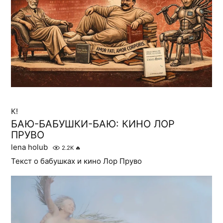
К!
БАЮ-БАБУШКИ-БАЮ: КИНО ЛОР
ПРУВО
lena holub
2.2K
🔥
Текст о бабушках и кино Лор Пруво