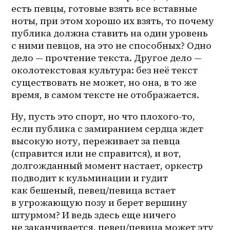
есть певцы, готовые взять все вставные 
ноты, при этом хорошо их взять, то почему 
публика должна ставить на один уровень 
с ними певцов, на это не способных? Одно 
дело — прочтение текста. Другое дело — 
околотекстовая культура: без неё текст 
существовать не может, но она, в то же 
время, в самом тексте не отображается.
Ну, пусть это спорт, но что плохого-то, 
если публика с замиранием сердца ждет 
высокую ноту, переживает за певца 
(справится или не справится), и вот, 
долгожданный момент настает, оркестр 
подводит к кульминации и гудит 
как бешеный, певец/певица встает 
в угрожающую позу и берет вершину 
штурмом? И ведь здесь еще ничего 
не заканчивается, певец/певица может эту 