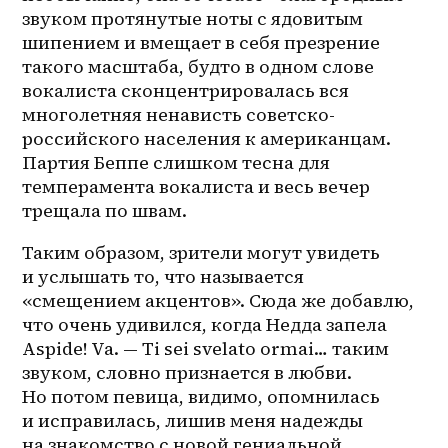
звуком протянутые ноты с ядовитым 
шипением и вмещает в себя презрение 
такого масштаба, будто в одном слове 
вокалиста сконцентрировалась вся 
многолетняя ненависть советско-
российского населения к американцам. 
Партия Беппе слишком тесна для 
темперамента вокалиста и весь вечер 
трещала по швам.
Таким образом, зрители могут увидеть 
и услышать то, что называется 
«смещением акцентов». Сюда же добавлю, 
что очень удивился, когда Недда запела 
Aspide! Va. — Ti sei svelato ormai… таким 
звуком, словно признается в любви. 
Но потом певица, видимо, опомнилась 
и исправилась, лишив меня надежды 
на знакомство с новой гениальной 