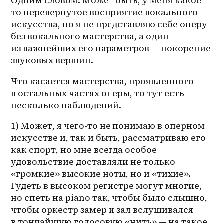
Одним словом. Может быть, у меня какое-
то перевернутое восприятие вокального 
искусства, но я не представляю себе оперу 
без вокального мастерства, а один 
из важнейших его параметров — покорение 
звуковых вершин.
Что касается мастерства, проявленного 
в остальных частях оперы, то тут есть 
несколько наблюдений. 
1) Может, я 
чего-то
 не понимаю в оперном 
искусстве и, так и быть, рассматриваю его 
как спорт, но мне всегда особое 
удовольствие доставляли не только 
«громкие» высокие ноты, но и «тихие». 
Гудеть в высоком регистре могут многие, 
но спеть на piano так, чтобы было слышно, 
чтобы оркестр замер и зал вслушивался 
в тончайшую голосовую «нить» — на такое 