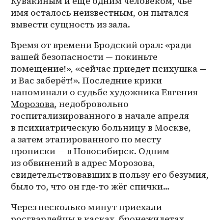
Кувакиным и ещё одним человеком, чьё 
имя осталось неизвестным, он пытался 
вывести сущность из зала. 
Время от времени Бродский орал: «ради 
вашей безопасности — покиньте 
помещение!», «сейчас приедет психушка — 
и Вас заберёт!». Последние крики 
напоминали о судьбе художника 
Евгения 
Морозова
, недобровольно 
госпитализированного в начале апреля 
в психиатрическую больницу в Москве, 
а затем этапированного по месту 
прописки — в Новосибирск. Одним 
из обвинений в адрес Морозова, 
свидетельствовавших в пользу его безумия, 
было то, что он где-то жёг спички…
Через несколько минут приехали 
росгвардейцы в касках, бронежилетах 