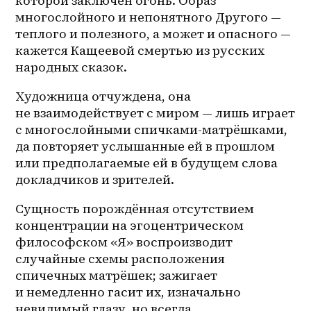
которой заключён огонь. Образ 
многослойного и непонятного Другого — 
теплого и полезного, а может и опасного — 
кажется Кащеевой смертью из русских 
народных сказок.
Художница отчуждена, она 
не взаимодействует с миром — лишь играет 
с многослойными спичками-матрёшками, 
да повторяет услышанные ей в прошлом 
или предполагаемые ей в будущем слова 
докладчиков и зрителей.
Сущность порождённая отсутствием 
концентрации на эгоцентрическом 
философском «Я» воспроизводит 
случайные схемы расположения 
спичечных матрёшек; зажигает 
и немедленно гасит их, изначально 
невидимый глазу, но всегда 