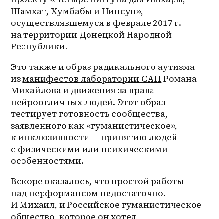
Шамхат, Хумбабы и Нинсун
», 
осуществлявшемуся в феврале 2017 г. 
на территории Донецкой Народной 
Республики.
Это также и образ радикального аутизма 
из 
манифестов лаборатории САП
 Романа 
Михайлова и 
движения за права 
нейроотличных людей
. Этот образ 
тестирует готовность сообщества, 
заявленного как «гуманистическое», 
к инклюзивности — принятию людей 
с физическими или психическими 
особенностями.
Вскоре оказалось, что простой работы 
над перформансом недостаточно. 
И Михаил, и Российское гуманистическое 
общество, которое он хотел 