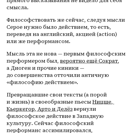
прямого высказывания не видело для себя 
смысла.
Философствовать же сейчас, следуя мысли 
Серое нужно было действием, то есть, 
переведя на английский, акцией (action) 
или же перформансом.
Мысль эта не нова — первым философским 
перформером был, 
вероятно ещё Сократ
, 
а Диоген и прочие киники — 
до совершенства отточили античную 
«философию действием». 
Превращавшие свои тексты (а порой 
и жизнь) в своеобразные пьесы 
Ницше, 
Кьеркегор, Арто и Делёз
 вернули 
философское действие в Западную 
культуру. Сейчас философский 
перформанс ассимилировался, 