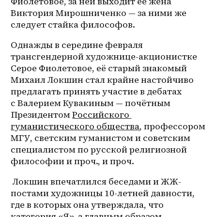
Фиолетовое, за ней выходит её жена 
Виктория Мирошниченко — за ними же 
следует стайка философов. 
Однажды в середине февраля 
трансгендерной художнице-акционистке 
Серое Фиолетовое, её старый знакомый 
Михаил Локшин стал крайне настойчиво 
предлагать принять участие в дебатах 
с Валерием Кувакиным — почётным 
Президентом 
Российского 
гуманистического общества
, профессором 
МГУ, светским гуманистом и советским 
специалистом по русской религиозной 
философии и проч., и проч. 
 Локшин впечатлился беседами и 
ЖЖ-
постами
 художницы 10-летней давности, 
где в которых она утверждала, что 
категория «Я», а главным образом 