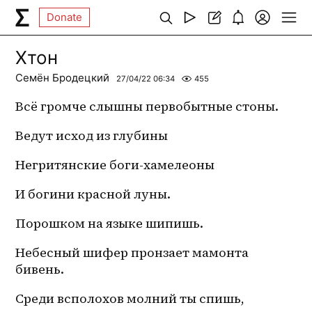
Donate
Хтон
Семён Бродецкий
27/04/22 06:34
455
Всё громче слышны первобытные стоны.
Ведут исход из глубины
Негритянские боги-хамелеоны
И богини красной луны.
Порошком на языке шипишь.
Небесный шифер пронзает мамонта 
бивень.
Среди всполохов молний ты спишь,