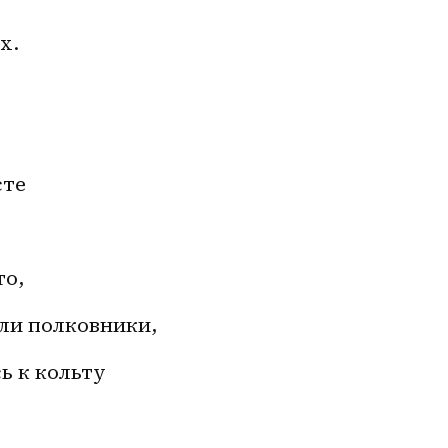
х.
сте
то,
ли полковники,
ь к кольту