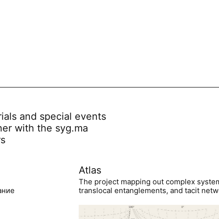
rials and special events
her with the syg.ma
rs
Atlas
The project mapping out complex syste
ание
translocal entanglements, and tacit netwo