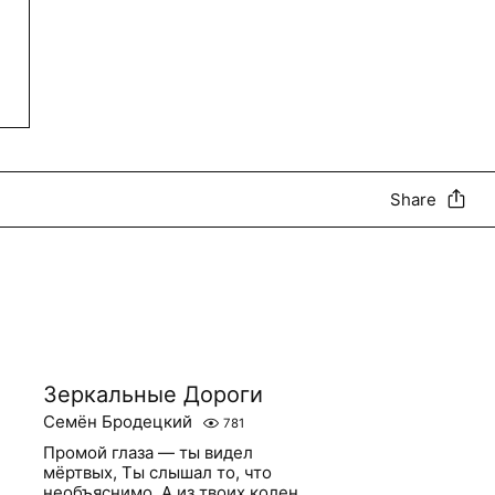
Share
Зеркальные Дороги
Семён Бродецкий
781
Промой глаза — ты видел
мёртвых, Ты слышал то, что
необъяснимо, А из твоих колен