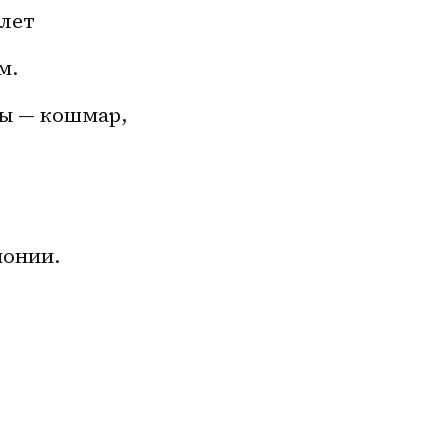
тлет
м.
ны — кошмар,
монии.