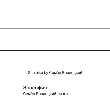
See also by
Семён Бродецкий
Эрософия
Семён Бродецкий
861