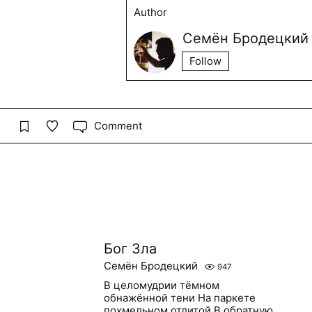
Author
Семён Бродецкий
Follow
Comment
Бог Зла
Семён Бродецкий
947
В целомудрии тёмном
обнажённой тени На паркете
похмельном отлитой В обратную