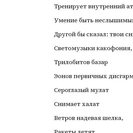
Тренирует внутренний а
Умение быть неслышимы
Другой бы сказал: твои с
Светомузыки какофония,
Трилобитов базар
Эонов первичных дисгар
Сероглазый мулат
Снимает халат
Ветров надевая шелка,
Ракеты летят,