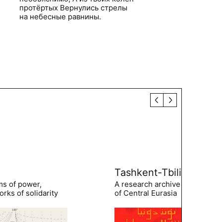
протёртых Вернулись стрелы
на небесные равнины.
Tashkent-Tbilisi
ms of power,
A research archive of the hist
rks of solidarity
of Central Eurasia