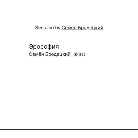
See also by
Семён Бродецкий
Эрософия
Семён Бродецкий
862