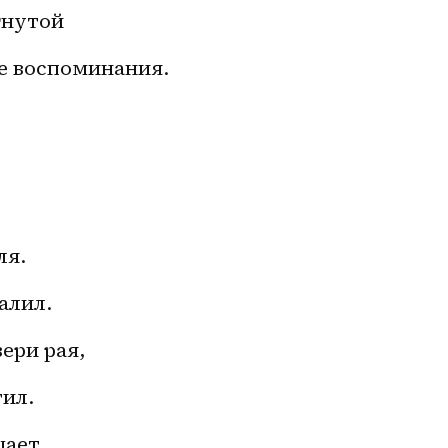
гнутой 
е воспоминания. 
ля.
алил.
ери рая,
тил.
щает.