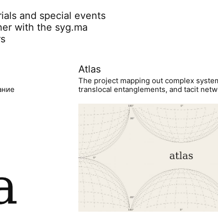
rials and special events
her with the syg.ma
rs
Atlas
The project mapping out complex syste
ание
translocal entanglements, and tacit netwo