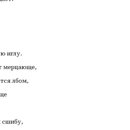
ю иглу.
т мерцающе,
тся лбом,
ище
ы сшибу,