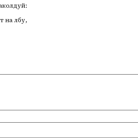
аколдуй:
 на лбу,