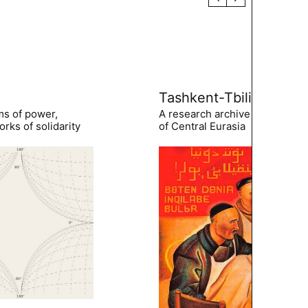
Tashkent-Tbilisi
ms of power,
A research archive of the hist
rks of solidarity
of Central Eurasia