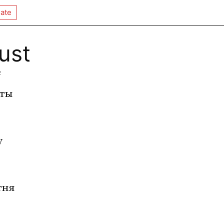
ate
ust
2
еты
у
тня