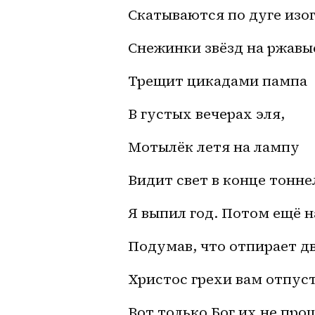
Скатываются по дуге изо
Снежинки звёзд на ржавы
Трещит цикадами пампа
В густых вечерах эля,
Мотылёк летя на лампу
Видит свет в конце тонне
Я выпил год. Потом ещё н
Подумав, что отпирает дв
Христос грехи вам отпус
Вот только Бог их не про