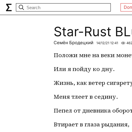
Don
Star-Rust BL
Семён Бродецкий
14/12/21 12:41
46
Положи мне на веки мон
Или я пойду ко дну.
Жизнь, как ветер сигарет
Меня тлеет в седину.
Пепел от дневника оборо
Втирает в глаза рыдания,