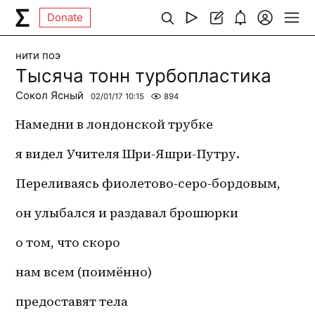
Donate
нити поэ
Тысяча тонн турбопластика
Сокол Ясный
02/01/17 10:15
894
Намедни в лондонской трубке
я видел Учителя Шри-Яшри-Путру.
Переливаясь фиолетово-серо-бордовым,
он улыбался и раздавал брошюрки
о том, что скоро
нам всем (поимённо)
предоставят тела