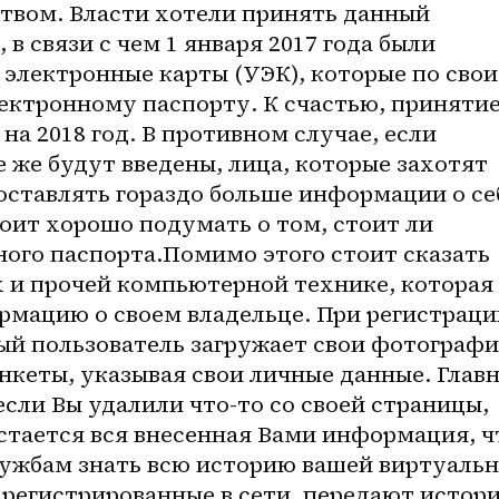
вом. Власти хотели принять данный 
 в связи с чем 1 января 2017 года были 
электронные карты (УЭК), которые по свои
ктронному паспорту. К счастью, принятие
а 2018 год. В противном случае, если 
 же будут введены, лица, которые захотят 
оставлять гораздо больше информации о себ
оит хорошо подумать о том, стоит ли 
ого паспорта.Помимо этого стоит сказать 
 и прочей компьютерной технике, которая 
рмацию о своем владельце. При регистрации
ый пользователь загружает свои фотографии
нкеты, указывая свои личные данные. Главн
если Вы удалили что-то со своей страницы, 
остается вся внесенная Вами информация, чт
ужбам знать всю историю вашей виртуальн
арегистрированные в сети, передают истори