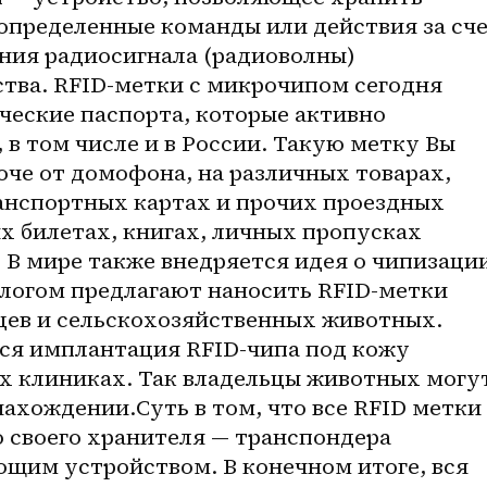
пределенные команды или действия за сче
ния радиосигнала (радиоволны) 
тва. RFID-метки с микрочипом сегодня 
ческие паспорта, которые активно 
 в том числе и в России. Такую метку Вы 
че от домофона, на различных товарах, 
анспортных картах и прочих проездных 
х билетах, книгах, личных пропусках 
В мире также внедряется идея о чипизации
логом предлагают наносить RFID-метки 
ев и сельскохозяйственных животных. 
ся имплантация RFID-чипа под кожу 
х клиниках. Так владельцы животных могут
нахождении.Суть в том, что все RFID метки 
своего хранителя — транспондера 
щим устройством. В конечном итоге, вся 