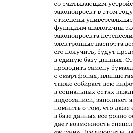
со считывающим устройст
законопроект в этом году,
отменены универсальные 
функциям аналогичны эле
законопроекта перенесли н
электронные паспорта все
его получить, будут пред
в единую базу данных. Ст
проводить замену бумажн
о смартфонах, планшетах
также собирает всю инфо
в социальных сетях кажд
видеозаписи, заполняет а
помнить о том, что даже 
в базе данных все ровно 
дает возможность спецсл
«жизни». Все аккаунты, з