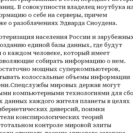
ниц. В совокупности владелец ноутбука ил
рмацию о себе на серверы, причем 
уже о разоблачениях Эдварда Сноудена. 
озданию единой базы данных, где будут 
 о каждом человеке, который имеет 
озволяющие собирать информацию о нем. 
остаточно мощных суперкомпьютеров, 
тывать колоссальные объемы информации 
ени.Спецслужбы мировых держав могут 
ыми компьютерными технологиями для сбо
х данных каждого жителя планеты в целях 
бернетических диверсий, поимки 
тели конспирологических теорий 
 тотальном контроле мировой элиты 
если отрицать теорию мирового заговора, 