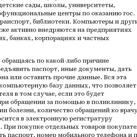
етские сады, школы, университеты, 
функциональные центры по оказанию гос. 
транспорт, библиотеки. Компьютеры и други
кже активно внедряются на предприятиях 
ях, банках, корпорациях и частных 
 обращаясь по 
какой-либо
 причине 
едъявить паспорт, иные документы, дать 
а или оставить прочие данные. Вся эта 
компьютерную базу данных, что позволяет 
ля в том случае, если это будет 
при обращении за помощью в поликлинику, 
и болезни, количество обращений ко врачу,
осится в электронную регистратуру 
. При покупке отдельных товаров покупате
ь паспорт, номер мобильного телефона и пр