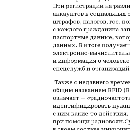
При регистрации на разли
аккаунтов в социальных с
штрафов, налогов, гос. п
с каждого гражданина за
паспортные данные, котор
данных. В итоге получает
электронно-вычислительн
и информация о человеке 
спецслужб и организаций.
 Также с недавнего времени идет работа по внедрению технологии под 
общим названием RFID (Rad
означает — «радиочастот
идентифицировать нужный
с ним какие-то действия,
при помощи радиоволн.Су
в своем составе микрочи