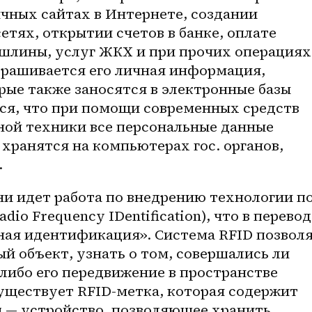
чных сайтах в Интернете, создании 
етях, открытии счетов в банке, оплате 
ошлины, услуг ЖКХ и при прочих операциях,
прашивается его личная информация, 
ые также заносятся в электронные базы 
ся, что при помощи современных средств 
ой техники все персональные данные 
хранятся на компьютерах гос. органов, 
 
io Frequency IDentification), что в переводе
ная идентификация». Система RFID позволя
 объект, узнать о том, совершались ли 
 либо его передвижение в пространстве 
ществует RFID-метка, которая содержит 
п — устройство, позволяющее хранить 