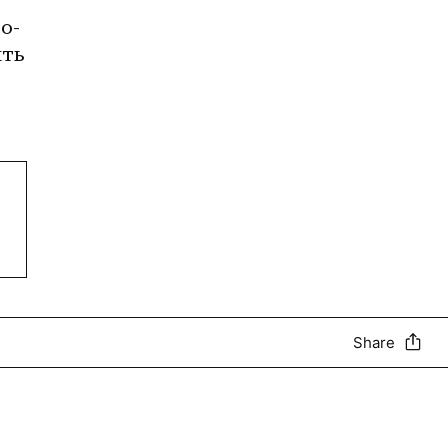
о-
ть 
Share