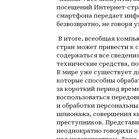
посещений Интернет-стра
смартфона передает инфо
безвозвратно, не говоря 
 В итоге, всеобщая компьютеризация населения России и зарубежных 
стран может привести к с
содержаться все сведения
технические средства, п
В мире уже существует д
которые способны обраба
за короткий период врем
воспользоваться передов
и обработки персональны
шпионажа, совершения ки
преступников. Представи
неоднократно говорили о
над человечеством. Даже 