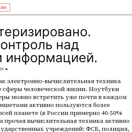
ate
теризировано.
контроль над
и информацией.
.2K
🔥
ак 
электронно-вычислительная
 техника 
е сферы человеческой жизни. Ноутбуки 
ры можно встретить уже почти в каждом 
ншетами активно пользуются более 
всей планете (в России примерно 40-50% 
и прочая вычислительная техника активно 
сударственных учреждений: ФСБ, полиция, 