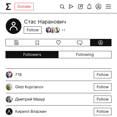
Donate
Стас Наранович
Follow
+
1
Followers
Following
718
Follow
Gleb Kuprianov
Follow
Дмитрий Мазур
Follow
Кирилл Власкин
Follow