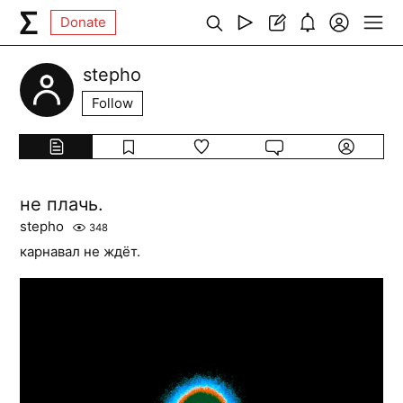
Donate
stepho
Follow
не плачь.
stepho
348
карнавал не ждёт.