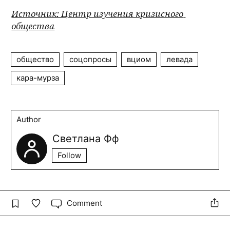
Источник: Центр изучения кризисного 
общества
общество
соцопросы
вциом
левада
кара-мурза
Author
Светлана Фф
Follow
Comment