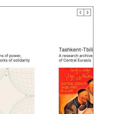
Tashkent-Tbilisi
ms of power,
A research archive of the hist
rks of solidarity
of Central Eurasia