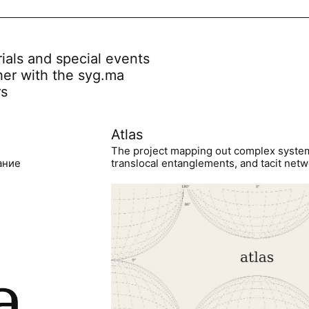
rials and special events
her with the syg.ma
rs
Atlas
The project mapping out complex syste
ание
translocal entanglements, and tacit netwo