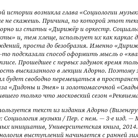
ой истории возникла глава «Социологии музык
ше не скажешь. Причина, по которой этот тек
орно из статьи «Дирижёр и оркестр. Социаль
кты» и, тем хлеще, использует их как каркас д
дений, проста до безобразия. Именно «Дириж
а-то подсказали способ оформить мысль о «ква
зисе. Прошедшее с первых задумок время толь
сть высказанного в лекции Адорно. Поэтому 
 будет свободно перемещаться в пространств
аза «Дидоны и Энея» и золотомасочной «Свадь
ившего только что московский сезон «Реквиема
пользуется текст из издания Адорно (Визенгру
 Социология музыки / Пер. с нем. — 3-е изд. — М
ых инициатив, Университетская книга, 2014. 
ронология выступлений начинается с ранней зи