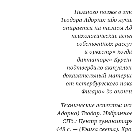
Немного позже в эт
Теодора Адорно: ибо луч
опирается на тезисы Ад
психологические аспе
собственных рассуж
и оркестр» когд
диктаторе» Курент
подтвердило актуально
доказательный материал
от петербургского пок
Фигаро» до оконч
Технические аспекты: ис
Адорно) Теодор. Избранное:
СПб.: Центр гуманитарн
448 с. — (Книга света). Х