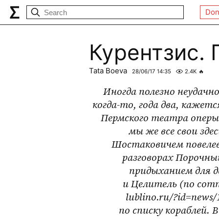
Don
Курентзис.
Tata Boeva
28/06/17 14:35
2.4K
🔥
Иногда полезно неудачно
когда-то, года два, кажет
Пермского театра оперы 
мы же все свои зд
Шостаковичем повелев
разговорах Порочны
придыханием для д
и Целитель (no comm
lublino.ru/?id=news
по списку кораблей. 