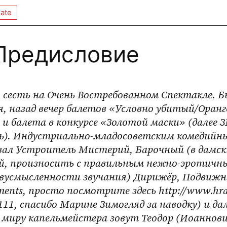
ate
 Предисловие
 сесть на Очень Востребованном Спектакле. Б
ся, назад вечер балетов «Условно убитый/Оранг
и балета в конкурсе «Золотой маски» (далее З
есь). Индустриально-младосоветским комедийн
ал Устроитель Мистерий, Барочный (в дамски
й, произносить с правильным нежно-эротичны
вусмысленности звучания) Дирижёр, Подвижни
ents, просто посмотрите здесь http://www.hr
/111, спасибо Марине Зимогляд за наводку) и дал
В миру капельмейстера зовут Теодор (Иоаннови