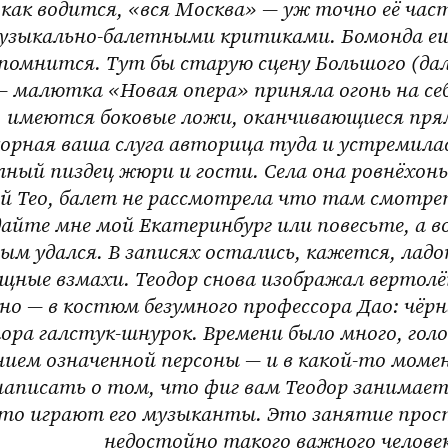
 как водится, «вся Москва» — уж точно её част
узыкально-балетными критиками. Бомонда ещё
 помнится. Тут бы старую сцену Большого (дал
 — малютка «Новая опера» приняла огонь на себ
о, имеются боковые ложи, оканчивающиеся пря
орная ваша слуга авторица туда и устремилас
лный пиздец жюри и гости. Села она ровнёхонь
ой Тео, балет не рассмотрела что там смотре
айте мне мой Екатеринбург или повесьте, а в
ным удался. В записях остались, кажется, ладо
ящные взмахи. Теодор снова изображал вертолё
о — в костюм безумного профессора Дао: чёрн
лора галстук-шнурок. Времени было много, голо
ием означенной персоны — и в 
какой-то
 моме
написать о том, что фиг вам Теодор занимает
что играют его музыканты. Это занятие прост
недостойно такого важного человек