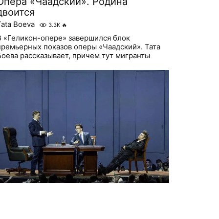
Опера «Чаадский». Родина
двоится
Tata Boeva
3.3K
🔥
В «Геликон-опере» завершился блок
премьерных показов оперы «Чаадский». Тата
Боева рассказывает, причем тут мигранты