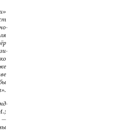
и» 
ст 
но-
ля 
ёр 
зи-
ко 
же 
е 
бы 
». 
нд-
.; 
— 
мы 