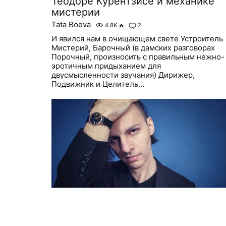
Теодоре Курентзисе и механике
мистерии
Tata Boeva
4.8K
🔥
2
И явился нам в очищающем свете Устроитель
Мистерий, Барочный (в дамских разговорах
Порочный, произносить с правильным нежно-
эротичным придыханием для
двусмысленности звучания) Дирижер,
Подвижник и Целитель...