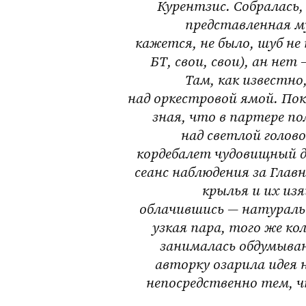
Курентзис. Собралась,
представленная м
кажется, не было, шуб не
БТ, свои, свои), ан нет
Там, как известн
над оркестровой ямой. Пок
зная, что в партере по
над светлой голов
кордебалет чудовищный д
сеанс наблюдения за Глав
крылья и их из
облачившись — натуральн
узкая пара, того же ко
занималась обдумыван
авторку озарила идея 
непосредственно тем, 