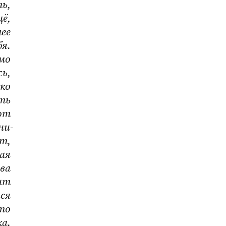
ь, 
, 
ее 
я. 
мо 
ь, 
ко 
ть 
от 
ни-
т, 
ая 
ва 
нт 
ся 
о 
а. 