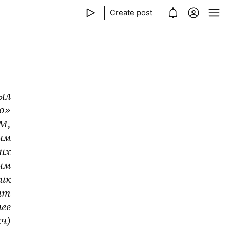
Create post
ыл 
о» 
М, 
ым 
х 
м 
к 
am-
ее 
ч) 