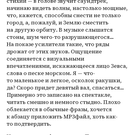
стихии — в голове звучит саундтрек, 
начинаю видеть волны, настолько мощные, 
что, кажется, способны снести не только 
город, а, пожалуй, и Землю сместить 
на другую орбиту. В музыке слышатся 
стоны, шум чего-то разрушающегося… 
На показе усилители такие, что ряды 
дрожат от этих звуков. Ощущение 
соединяется с визуальными 
впечатлениями, искажающееся лицо Зевса, 
слова о песке морском. Я — что-
то маленькое и легкое, осколок ракушки, 
да? Скоро придет девятый вал, спасаться… 
Примерно это записано на спектакле, 
читать смешно и немного стыдно. Плохо 
облекается в обычные фразы, хочется 
к абзацу приложить MP3файл, хоть как-
то подтвердить.