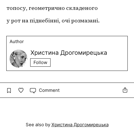
топосу, геометрично складеного
у рот на піднебінні, очі розмазані. 
Author
Христина Дрогомирецька
Follow
Comment
See also by
Христина Дрогомирецька