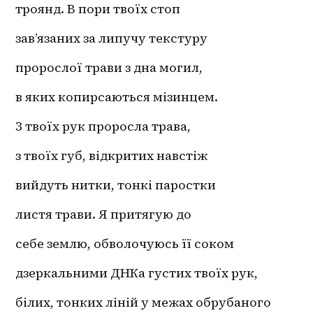
троянд. В пори твоїх стоп 
зав’язаних за липучу текстуру
пророслої трави з дна могил,
в яких копирсаються мізинцем.
З твоїх рук проросла трава,
з твоїх губ, відкритих навстіж
вийдуть нитки, тонкі паростки
листя трави. Я притягую до
себе землю, обволочуюсь її соком
дзеркальними ДНКа густих твоїх рук,
білих, тонких ліній у межах обрубаного