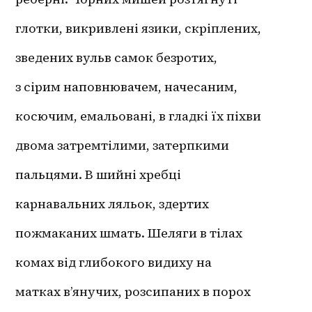
глотки, викривлені язики, скріплених,
зведених вульв самок безротих,
з сірим наповнювачем, начесаним,
косючим, емальовані, в гладкі їх піхви
двома затремтілими, затерпкими
пальцями. В шийні хребці 
карнавальних ляльок, здертих
пожмаканих шмать. Шеляги в тілах
комах від глибокого видиху на
матках в’янучих, розсипаних в порох