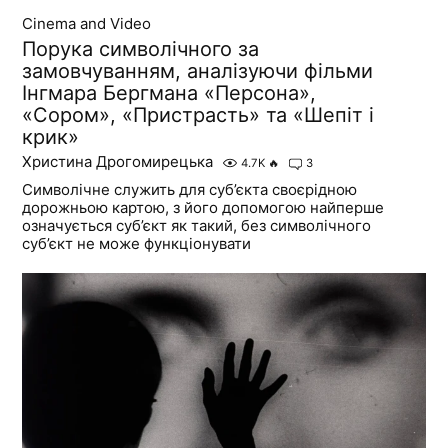
Cinema and Video
Порука символічного за
замовчуванням, аналізуючи фільми
Інгмара Бергмана «Персона»,
«Сором», «Пристрасть» та «Шепіт і
крик»
Христина Дрогомирецька
4.7K
🔥
3
Символічне служить для суб’єкта своєрідною
дорожньою картою, з його допомогою найперше
означується суб’єкт як такий, без символічного
суб’єкт не може функціонувати