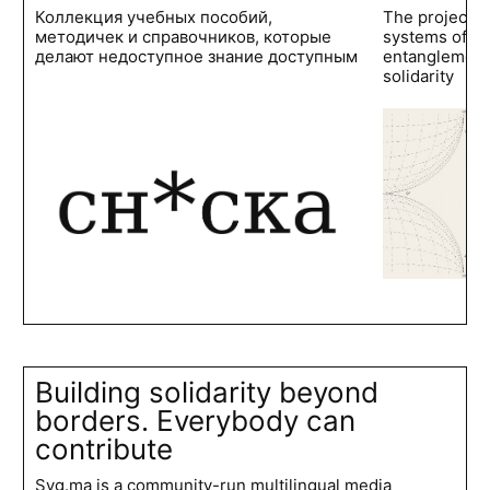
Коллекция учебных пособий,
The project 
методичек и справочников, которые
systems of po
делают недоступное знание доступным
entanglements
solidarity
Building solidarity beyond
borders. Everybody can
contribute
Syg.ma is a community-run multilingual media