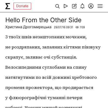
Donate
Hello From the Other Side
Христина Дрогомирецька
29/07/16 09:31
709
З твоїх швів незаштопаних мочками,
не роздряпаних, запаяних кігтями півзвуку
скрапує, заливає очі субстанція.
Велосипедними суглобами на спину 
натягнутими по всій довжині хребтового
променя прожектора, що продирається
у флюорографічні туманні печери
реберні. Чорних мишей розтягнуті