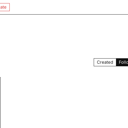
ate
Created
Foll