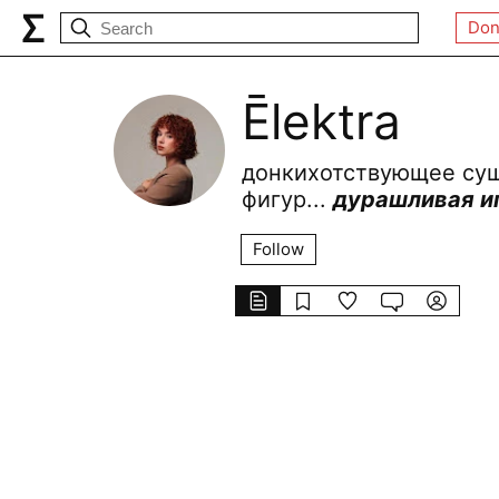
Don
Ēlektra
донкихотствующее суще
фигур...
дурашливая иг
Follow