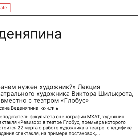
ate
деняпина
Зачем нужен художник?» Лекция
еатрального художника Виктора Шилькрота,
овместно с театром «Глобус»
сана Веденяпина
4.7K
🔥
еподаватель факультета сценографии МХАТ, художник
ектакля «Ревизор» в театре Глобус, премьера которого
стоится 22 марта о работе художника в театре, специфике
здания спектакля, на примере постановок,...