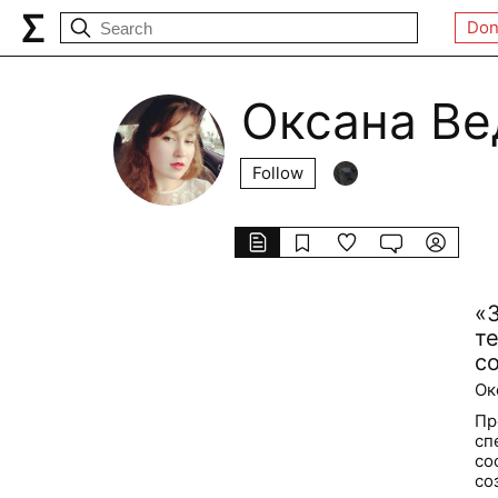
Don
Оксана Ве
Follow
«
т
с
Ок
Пр
сп
со
со