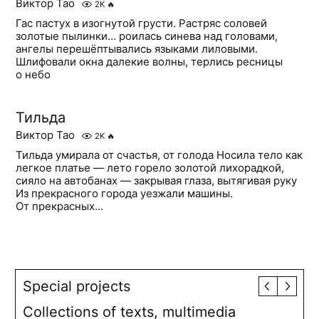
Виктор Тао
2K
🔥
Гас пастух в изогнутой грусти. Растряс соловей
золотые пылинки… роилась синева над головами,
ангелы перешёптывались языками лиловыми.
Шлифовали окна далекие волны, терлись ресницы
о небо
Тильда
Виктор Тао
2K
🔥
Тильда умирала от счастья, от голода Носила тело как
легкое платье — лето горело золотой лихорадкой,
сияло на автобанах — закрывая глаза, вытягивая руку
Из прекрасного города уезжали машины.
От прекрасных...
Special projects
Collections of texts, multimedia