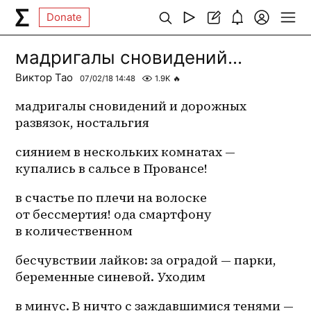
Donate
мадригалы сновидений...
Виктор Тао
07/02/18 14:48
1.9K
🔥
мадригалы сновидений и дорожных 
развязок, ностальгия 
сиянием в нескольких комнатах — 
купались в сальсе в Провансе! 
в счастье по плечи на волоске 
от бессмертия! ода смартфону 
в количественном 
бесчувствии лайков: за оградой — парки, 
беременные синевой. Уходим 
в минус. В ничто с заждавшимися тенями — 