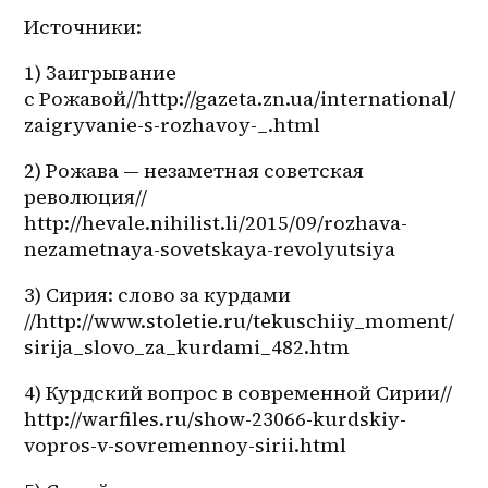
Источники:
1) Заигрывание 
с Рожавой//http://gazeta.zn.ua/international/
zaigryvanie-s-rozhavoy-_.html
2) Рожава — незаметная советская 
революция// 
http://hevale.nihilist.li/2015/09/rozhava-
nezametnaya-sovetskaya-revolyutsiya
3) Сирия: слово за курдами 
//http://www.stoletie.ru/tekuschiiy_moment/
sirija_slovo_za_kurdami_482.htm
4) Курдский вопрос в современной Сирии// 
http://warfiles.ru/show-23066-kurdskiy-
vopros-v-sovremennoy-sirii.html