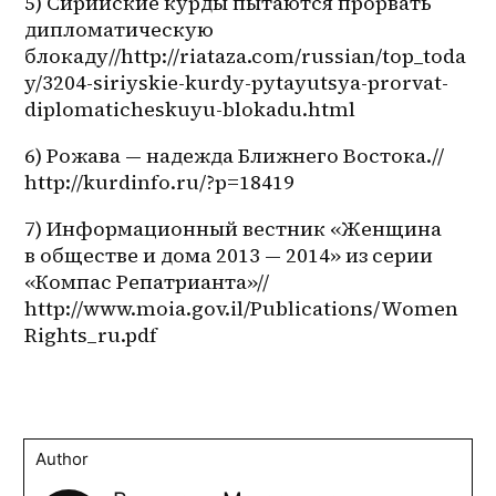
5) Сирийские курды пытаются прорвать 
дипломатическую 
блокаду//http://riataza.com/russian/top_toda
y/3204-siriyskie-kurdy-pytayutsya-prorvat-
diplomaticheskuyu-blokadu.html
6) Рожава — надежда Ближнего Востока.// 
http://kurdinfo.ru/?p=18419
7) Информационный вестник «Женщина 
в обществе и дома 2013 — 2014» из серии 
«Компас Репатрианта»// 
http://www.moia.gov.il/Publications/Women
Rights_ru.pdf
Author