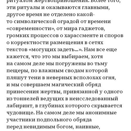
ритуалом жертвоприношения. Более того, 
эти ритуалы и оказываются главными, 
другое время не отделено какой-
то символической оградой от времени 
«современности», от мира гаджетов, 
громких процессов о харассменте и споров 
о корректности размещения в сетях 
текстов «могущих задеть…». Нам все еще 
кажется, что это мы выбираем, хотя 
на самом деле мы погружены во тьму 
пещеры, по влажным сводам которой 
пляшут тени в неверных всполохах огня, 
и мы совершаем магический обряд 
принесения жертвы, привязанной у одного 
из тоннелей ведущих в неисследованный 
лабиринт, в глубинах которого скрывается 
чудовище. На самом деле мы анонимные 
участники подпольного обряда 
перед невидимым богом, наивные, 