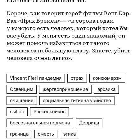
становятся заново понятна. 
Короче, как говорит герой фильм Вонг Кар-
Вая «Прах Времен» — «к сорока годам 
у каждого есть человек, который хотел бы 
вас убить. У меня есть один знакомый, он 
может помочь избавиться от такого 
человек за небольшую плату. Знаете, убить 
человека очень легко».
Vincent Fieri пандемия
страх
консюмерзм
Освенцим
жертвоприношение
архаика
очищение
социальная гигиена убийство
выбор
Раскольников
бессознательная подмена
Деррида
граница
смерть
этика