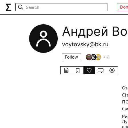
Don
Андрей Во
voytovsky@bk.ru
Follow
+
30
Ст
От
п
пр
Ри
Лу
вл