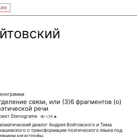
ate
йтовский
енограмма
деление связи, или (3)6 фрагментов (о)
оэтической речи
оект Stenograme
1.7K
🔥
зоматический диалог Андрея Войтовского и Тима
кашевского о трансформации поэтического языка под
иянием катастрофы.