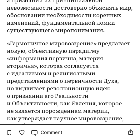
а признании их принципиальной 
невозможности достоверно объяснять мир, 
обосновании необходимости коренных 
изменений, фундаментальной ломки 
существующего миропонимания. 
«Гармоничное мировоззрение» предлагает 
новую, объективную парадигму 
«информация первична, материя 
вторична», которая согласуется 
с идеализмом и религиозными 
представлениями о первичности Духа, 
но выдвигает революционную идею 
о признании его Реальности 
и Объективности, как Явления, которое 
не является порождением материи, 
как утверждает научное мировоззрение, 
а наоборот, дух порождает и управляет 
материей, создавая гармонию двух реально 
Comment