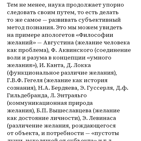
Тем не менее, наука продолжает упорно 
следовать своим путем, то есть делать 
то же самое — развивать субъективный 
метод познания. Это мы можем увидеть 
на примере апологетов «Философии 
желаний» — Августина (желание человека 
как проблема), Ф. Аквинского (соединение 
воли и разума в концепции «умного 
желания»), И. Канта, Д. Локка 
(функциональное различие желания), 
Г.В.Ф. Гегеля (желание как история 
сознания), H.A. Бердяева, Э. Гуссерля, Д.ф. 
Гильдебранда, Л. Энтраяьго 
(коммуникационная природа 
желания), Б.П. Вышеславцева (желание 
как достояние личности), Э. Левинаса 
(различение желания, рождающегося 
от объекта, и потребности — «пустоты 
души, исходящей от субъекта» и т.д.