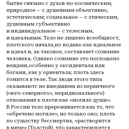
бытие связано с 
духов-но-космическим
, 
природное — с душевным объективно, 
эстетическим; социальное — с этическим, 
душевным субъективно 
и индивидуальное — с телесным, 
и идеальным. Тело не лишено всеобщност, 
плотского начала,но нодано как идеальное 
и идеал и, ак таковое, составляет сознание 
человека. Однако сознание это поглощено 
вещами,особенно у оксидентала или 
богами, как у ориентала; плоть здесь 
томится в теле. Так люди этого типа 
оказываютс не вшедшими из первичного 
(«юго-северного», меридионального) 
отношения к плоти как «могиле души». 
В России тело пререживается как то, что 
«обречено могиле», но только оно; плоть 
по существу бессмертна, «растворится 
в мире» (Толстой), что характеризуется 