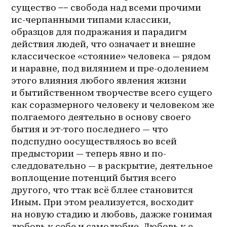
существо −− свобода над всеми прочими 
ис-черпанными типами классики, 
образцов для подражания и парадигм 
действия людей, что означает и внешне 
классическое «стояние» человека — рядом 
и наравне, под вилянием и 
пре-одолением
этого влияния любого явления жизни 
и бытийственном творчестве всего сущего 
как соразмерного человеку и человеком же 
полгаемого деятельно в основу своего 
бытия и 
эт-того
 последнего — что 
подспудно оосуществляось во всей 
предыстории — теперь явно и 
по-
следдовательно
 — в раскрытие, деятельное 
воплощение потенций бытия всего 
другого, что ттак всё бллее становится 
Иным. При этом реализуется, восходит 
на новую стадию и любовь, дажже гонимая 
любовь к себе и самолюбие. Любовь к е 