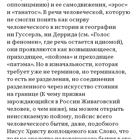
оппозицмиию) и ее самодвижения, «эрос» 
и «танатос». В речи человеческой, которую 
не смогли понять как оснрву 
человеческого в истории и географии 
ни Гуссерль, ни Деррида (см. «Голос 
и феномен», где речь остается идиомой), 
они проявляются как возвышающееся, 
приходящее, «пойэма» и преходящее 
«патэма». Но в изначальности, которая 
требует уже не терминов, но терминалов, 
то есть не разделения, но соединения 
разделенного через искусство стояния 
на границе (К чему призван 
зарождающийся в России Живаговский 
человек, о чем ниже), мы можем открыть 
неиссякаемую пойэму, пойсис всего 
человеческого бытия, даже, подобного 
Иисус Христу воплощеного как Слово, что 
только средство человеческого бытия в его 