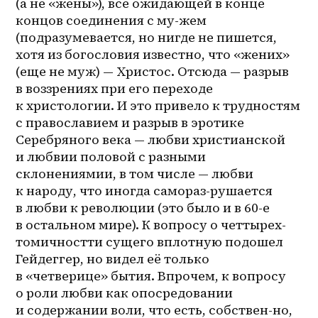
(а не «жены»), всё ожидающей в конце 
концов соединения с 
му-жем
(подразумевается, но нигде не пишется, 
хотя из богословия известно, что «жених» 
(еще не муж) — Христос. Отсюда — разрыв 
в воззрениях при его переходе 
к христологии. И это привело к трудностям 
с православием и разрыв в эротике 
Серебряного века — любви христианской 
и любвии половой с разными 
склонениямии, в том числе — любви 
к народу, что иногда самораз-рушается 
в любви к революции (это было и в 60-е 
в остальном мире). К вопросу о 
четтырех-
томичностти
 сущего вплотную подошел 
Гейдеггер, но видел её только 
в «четверице» бытия. Впрочем, к вопросу 
о роли любви как опосредовании 
и содержании воли, что есть, собствен-но, 