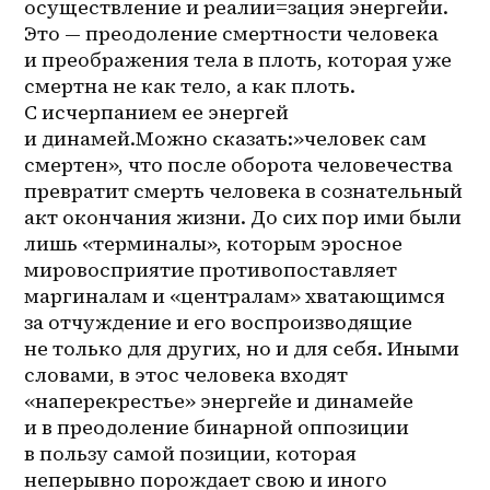
осуществление и реалии=зация энергейи. 
Это — преодоление смертности человека 
и преображения тела в плоть, которая уже 
смертна не как тело, а как плоть. 
С исчерпанием ее энергей 
и динамей.Можно сказать:»человек сам 
смертен», что после оборота человечества 
превратит смерть человека в сознательный 
акт окончания жизни. До сих пор ими были 
лишь «терминалы», которым эросное 
мировосприятие противопоставляет 
маргиналам и «централам» хватающимся 
за отчуждение и его воспроизводящие 
не только для других, но и для себя. Иными 
словами, в этос человека входят 
«наперекрестье» энергейе и динамейе 
и в преодоление бинарной оппозиции 
в пользу самой позиции, которая 
неперывно порождает свою и иного 