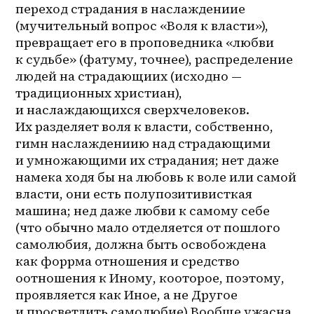
переход страдания в наслаждениие 
(мучительный вопрос «Воля к власти»), 
превращает его в проповедника «любви 
к судьбе» (фатуму, точнее), распределение 
людей на страдающиих (исходно — 
традиционных христиан), 
и наслаждающихся сверхчеловеков. 
Их разделяет воля к власти, собственно, 
гимн наслаждениию над страдающими 
и умножающими их страдания; нет даже 
намека ходя бы на любовь к воле или самой 
власти, они есть полупозитивисткая 
машина; нед даже любви к самому себе 
(что обычно мало отделяется от пошлого 
самолюбия, должна быть освобождена 
как форрма отношения и средство 
оотношения к Иному, кооторое, поэтому, 
проявляется как Иное, а не Другое 
и просветлить самолюбие).Вообще ужасна 