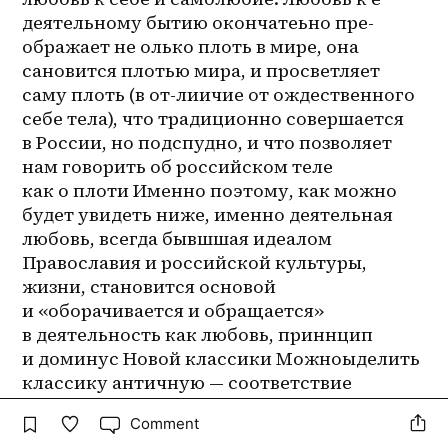
деятельному бытию окончатеьно пре-
ображает не олько плоть в мире, она 
сановится плотью мира, и просветляет 
саму плоть (в 
от-лиичие
 от ождественного 
себе тела), что традиционно совершается 
в России, но подспудно, и что позволяет 
нам говорить об российском теле 
как о плоти Именно поэтому, как можно 
будет увидеть ниже, именно деятельная 
любовь, всегда бывшшая идеалом 
Православия и российской культуры, 
жизни, становится основой 
и «оборачивается и обращается» 
в деятельность как любовь, приннцип 
и доминус Новой классики Можноыделить 
классику античную — соответствие 
человека космосу; патристическую 
Comment
(незавершенную) — соотвтетствие 