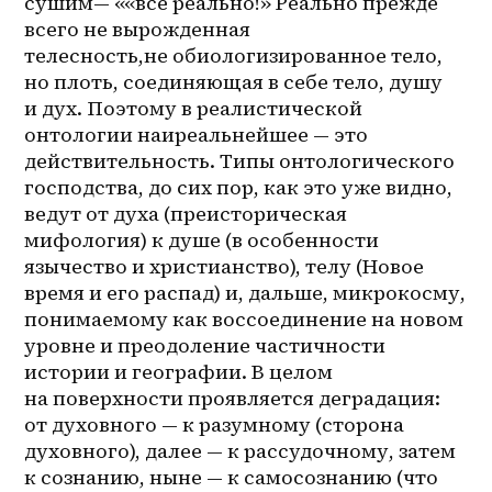
сушим— ««всё реально!» Реально прежде 
всего не вырожденная 
телесность,не обиологизированное тело, 
но плоть, соединяющая в себе тело, душу 
и дух. Поэтому в реалистической 
онтологии наиреальнейшее — это 
действительность. Типы онтологического 
господства, до сих пор, как это уже видно, 
ведут от духа (преисторическая 
мифология) к душе (в особенности 
язычество и христианство), телу (Новое 
время и его распад) и, дальше, микрокосму, 
понимаемому как воссоединение на новом 
уровне и преодоление частичности 
истории и географии. В целом 
на поверхности проявляется деградация: 
от духовного — к разумному (сторона 
духовного), далее — к рассудочному, затем 
к сознанию, ныне — к самосознанию (что 