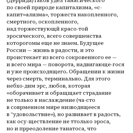
(Деррида)Таков удел танасического 
по своей природе капитализма, «с-
капит»ализма», торжеста накопленного, 
смертного, оскопленного, 
над торжествующй красо-той 
эросического, всего совершенства 
которогомы еще не знаем. Будущее 
России — жизнь в радости, и это 
проистекает из всего сокровенного ее — 
и всего мира — поворота, надвигающе-гося 
и уже происходящего. Обращении к жизни 
через смерть, терминально. Для этого 
небхо-дим эрс, любов, которая 
«оборачивает и обращщает страдание 
не только в наслаждение (ча-сто 
в соврменном мире низводящееся 
в “удовольствие»), но развивает в радость, 
как 
осу-ществление
 не ттолько эроса, 
но и прреодоление танатоса, что 