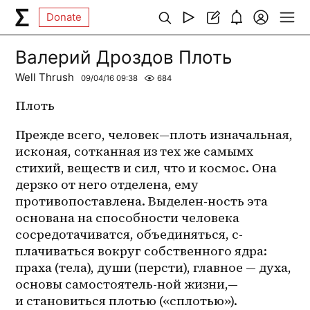
Donate
Валерий Дроздов Плоть
Well Thrush
09/04/16 09:38
684
Плоть
Прежде всего, человек—плоть изначальная, 
исконая, сотканная из тех же самымх 
стихий, веществ и сил, что и космос. Она 
дерзко от него отделена, ему 
противопоставлена. Выделен-ность эта 
основана на способности человека 
сосредотачиватся, объединяться, с-
плачиваться вокруг собственного ядра: 
праха (тела), души (персти), главное — духа, 
основы самостоятель-ной жизни,— 
и становиться плотью («сплотью»). 