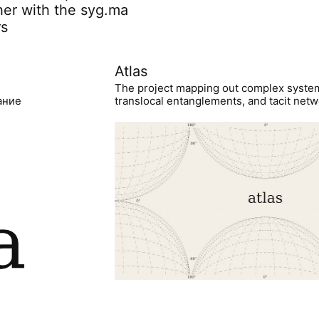
her with the syg.ma
rs
Atlas
The project mapping out complex syste
ание
translocal entanglements, and tacit netwo