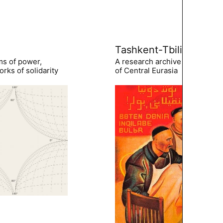
Tashkent-Tbilisi
ms of power,
A research archive of the hist
rks of solidarity
of Central Eurasia