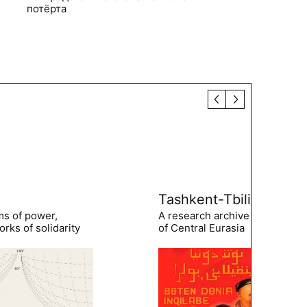
потёрта
Tashkent-Tbilisi
ms of power,
A research archive of the hist
rks of solidarity
of Central Eurasia