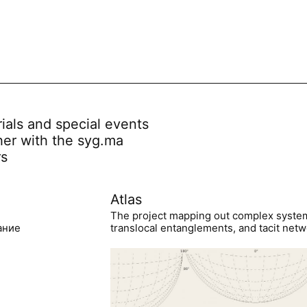
rials and special events
her with the syg.ma
rs
Atlas
The project mapping out complex syste
ание
translocal entanglements, and tacit netwo