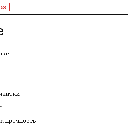
ate
е
нке
иентки 
ы
а прочность 